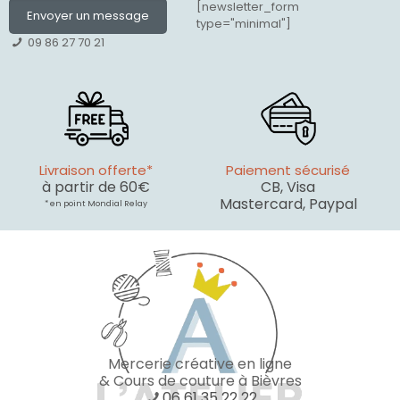
[newsletter_form
Envoyer un message
type="minimal"]
09 86 27 70 21
Livraison offerte*
Paiement sécurisé
à partir de 60€
CB, Visa
Mastercard, Paypal
* en point Mondial Relay
Mercerie créative en ligne
& Cours de couture à Bièvres
06 61 35 22 22