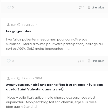
0
1
Lire plus
sur
1 avril 2014
Les gagnantes !
Il va falloir patienter mesdames, pour connaître vos
surprises… Merci à toutes pour votre participation, le tirage au
sort est 100% (fait) mains innocentes :
[…]
0
8
Lire plus
sur
29 mars 2014
Avez-vous souhaité une bonne fête à Archibald ? (y’a pas
que la Saint Valentin dans la vie !)
Nous y voilà ! La traditionnelle chasse aux surprises c’est
aujourd’hui ! Mon petit blog fait son chemin, et je suis ravie,
bien que n’étant
[…]