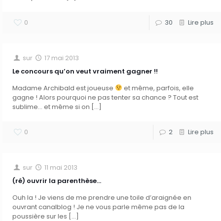
0
30
Lire plus
sur
17 mai 2013
Le concours qu’on veut vraiment gagner !!
Madame Archibald est joueuse
et même, parfois, elle
gagne ! Alors pourquoi ne pas tenter sa chance ? Tout est
sublime… et même si on
[…]
0
2
Lire plus
sur
11 mai 2013
(ré) ouvrir la parenthèse…
Ouh la ! Je viens de me prendre une toile d’araignée en
ouvrant canalblog ! Je ne vous parle même pas de la
poussière sur les
[…]