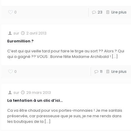
0
23
Lire plus
sur
2 avril 2013
Euromillion ?
C’est qui qui veille tard pour faire le tirge au sort ?? Alors ? Qui
qui a gagné ?? VOUS : Bonne fête Madame Archibald !
[…]
0
11
Lire plus
sur
29 mars 2013
La tentation à un clic d’ici…
Ca va être chaud pour vos portes-monnaies ! Je me santais
préservée, car paresseuse que je suis, je ne me rends dans
les boutiques de la
[…]