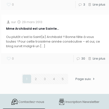
0
3
Lire plus
sur
29 mars 2013
Mme Archibald est une Sainte…
Ou plutôt c’est la Saint(e) Archibald !! Bonne fête à vous
toutes ! Pour cette troisième année consécutive – et oui, ce
blog survit malgré un
[…]
0
30
Lire plus
1
2
3
4
5
Page suiv.
Contactez-nous
Inscription Newsletter