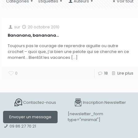
Catégories
Etiquettes
Auteurs
Voir tout
sur
20 octobre 2010
Bananana, bananana…
Toujours pas le courage de reprendre aiguille ou autre
crochet – quoi que, j’ai bien une pelote qui se cherche en ce
moment… Bientôt les vacances
[…]
0
18
Lire plus
Contactez-nous
Inscription Newsletter
[newsletter_form
Envoyer un message
type="minimal"]
09 86 27 70 21