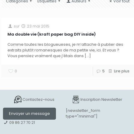
Catégories
Etiquettes
Auteurs
Voir tout
sur
23 mai 2015
Ma double vie (kraft paper bag DIY inside)
Comme toutes les blogueueses, je m’attache à publier des
extraits plutôt romanesques de ma petite vie, ici. Et vous ?
Vous pensiez vraiment que j’étais dans
[…]
0
5
Lire plus
Contactez-nous
Inscription Newsletter
[newsletter_form
Envoyer un message
type="minimal"]
09 86 27 70 21