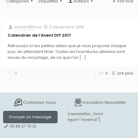
Catégories
Etiquettes
Auteurs
Voir tout
admin456
sur
3 décembre 2016
Calendrier de l’Avent DIY 2017
Retrouvez ici les petites idées que je vous propose chaque
jour, en attendant Noël. Toutes les fournitures utilisées sont
issues du recyclage, de ce que l’on
[…]
0
0
Lire plus
Contactez-nous
Inscription Newsletter
[newsletter_form
Envoyer un message
type="minimal"]
09 86 27 70 21