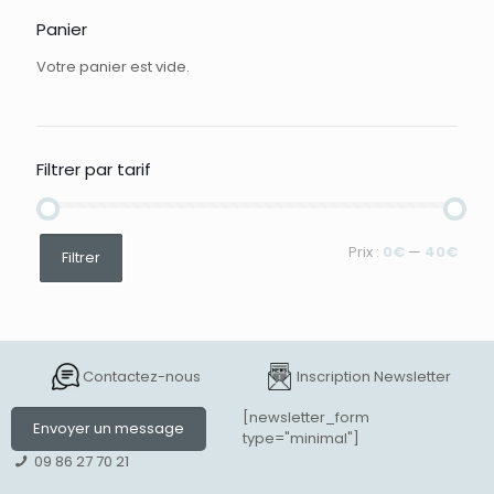
Panier
Votre panier est vide.
Filtrer par tarif
Prix
Prix
Prix :
0€
—
40€
Filtrer
min
max
Contactez-nous
Inscription Newsletter
[newsletter_form
Envoyer un message
type="minimal"]
09 86 27 70 21