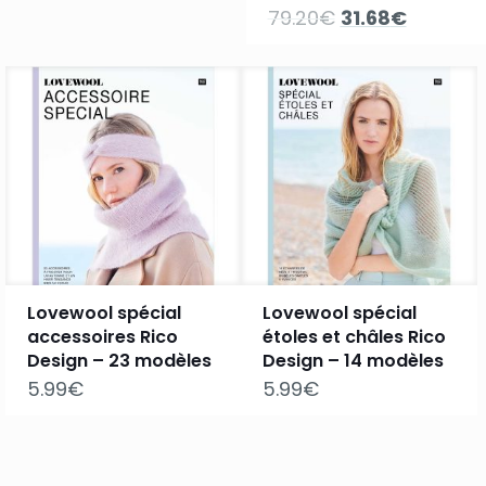
Le
Le
79.20
€
31.68
€
prix
prix
initial
actuel
était :
est :
79.20€.
31.68€.
Lovewool spécial
Lovewool spécial
accessoires Rico
étoles et châles Rico
Design – 23 modèles
Design – 14 modèles
5.99
€
5.99
€