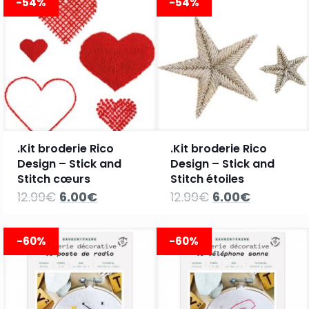
-54%
-54%
26.90€.
10.00€.
.Kit broderie Rico
.Kit broderie Rico
Design – Stick and
Design – Stick and
Stitch cœurs
Stitch étoiles
Le
Le
Le
Le
12.99
€
6.00
€
12.99
€
6.00
€
prix
prix
prix
prix
initial
actuel
initial
actuel
était :
est :
était :
est :
-60%
-60%
12.99€.
6.00€.
12.99€.
6.00€.