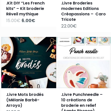
.Kit DIY “Les French
.Livre Broderies
kits” – Kit broderie
modernes Editions
Réveil mythique
Créapassions – Caro
Tricote
Le
Le
15.00
€
6.00
€
prix
prix
22.00
€
initial
actuel
était :
est :
15.00€.
6.00€.
.Livre Mots brodés
.Livre Punchneedle –
(Mélanie Barbé-
10 créations de
Arroyo)
broderie en relief
(Agnès Pironon)