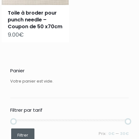
Toile à broder pour
punch needle –
Coupon de 50 x70cm
9.00
€
Panier
Votre panier est vide.
Filtrer par tarif
Prix
Prix
Prix :
0€
—
30€
Filtrer
min
max