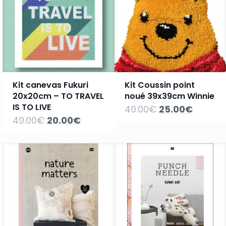
Kit canevas Fukuri
Kit Coussin point
20x20cm – TO TRAVEL
noué 39x39cm Winnie
IS TO LIVE
Le
Le
49.00
€
25.00
€
prix
prix
Le
Le
49.00
€
20.00
€
initial
actuel
prix
prix
était :
est :
initial
actuel
49.00€.
25.00€.
était :
est :
49.00€.
20.00€.