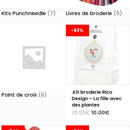
Kits Punchneedle
(7)
Livres de broderie
(5)
-63%
.Kit broderie Rico
Point de croix
(6)
Design – La fille avec
des plantes
Le
Le
26.90
€
10.00
€
prix
prix
initial
actuel
était :
est :