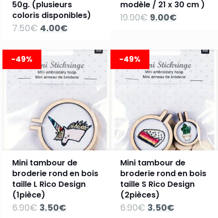
50g. (plusieurs
modèle / 21 x 30 cm )
coloris disponibles)
Le
Le
19.90
€
9.00
€
prix
prix
Le
Le
7.50
€
4.00
€
initial
actuel
prix
prix
était :
est :
initial
actuel
19.90€.
9.00€.
était :
est :
-49%
-49%
7.50€.
4.00€.
Mini tambour de
Mini tambour de
broderie rond en bois
broderie rond en bois
taille L Rico Design
taille S Rico Design
(1pièce)
(2pièces)
Le
Le
Le
Le
6.90
€
3.50
€
6.90
€
3.50
€
prix
prix
prix
prix