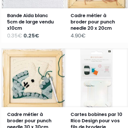
Bande Aida blanc
Cadre métier à
5cm de large vendu
broder pour punch
x10cm
needle 20 x 20cm
Le
Le
0.35
€
0.25
€
4.90
€
prix
prix
initial
actuel
était :
est :
0.35€.
0.25€.
Cadre métier à
Cartes bobines par 10
broder pour punch
Rico Design pour vos
needle 30 x 30cm
fils de broderie,