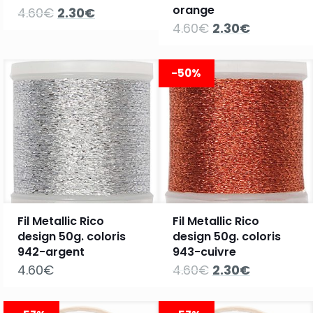
orange
Le
Le
4.60
€
2.30
€
prix
prix
Le
Le
4.60
€
2.30
€
initial
actuel
prix
prix
était :
est :
initial
actuel
4.60€.
2.30€.
était :
est :
-50%
4.60€.
2.30€.
Fil Metallic Rico
Fil Metallic Rico
design 50g. coloris
design 50g. coloris
942-argent
943-cuivre
Le
Le
4.60
€
4.60
€
2.30
€
prix
prix
initial
actuel
était :
est :