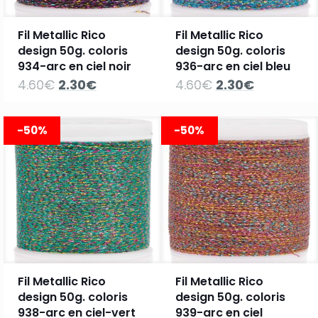
Fil Metallic Rico
Fil Metallic Rico
design 50g. coloris
design 50g. coloris
934-arc en ciel noir
936-arc en ciel bleu
Le
Le
Le
Le
4.60
€
2.30
€
4.60
€
2.30
€
prix
prix
prix
prix
initial
actuel
initial
actuel
était :
est :
était :
est :
-50%
-50%
4.60€.
2.30€.
4.60€.
2.30€.
Fil Metallic Rico
Fil Metallic Rico
design 50g. coloris
design 50g. coloris
938-arc en ciel-vert
939-arc en ciel