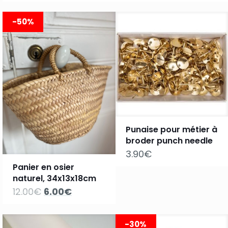
initial
actuel
initial
actuel
était :
est :
était :
est :
-50%
6.90€.
3.50€.
6.90€.
3.50€.
Punaise pour métier à
broder punch needle
3.90
€
Panier en osier
naturel, 34x13x18cm
Le
Le
12.00
€
6.00
€
prix
prix
initial
actuel
était :
est :
-30%