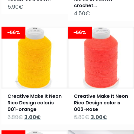
crochet…
5.90
€
4.50
€
-56%
-56%
Creative Make It Neon
Creative Make It Neon
Rico Design coloris
Rico Design coloris
001-orange
002-Rose
Le
Le
Le
Le
6.80
€
3.00
€
6.80
€
3.00
€
prix
prix
prix
prix
initial
actuel
initial
actuel
était :
est :
était :
est :