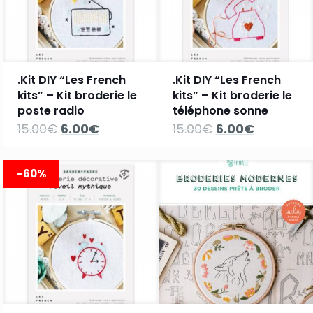
.Kit DIY “Les French
.Kit DIY “Les French
kits” – Kit broderie le
kits” – Kit broderie le
poste radio
téléphone sonne
Le
Le
Le
Le
15.00
€
6.00
€
15.00
€
6.00
€
prix
prix
prix
prix
initial
actuel
initial
actuel
était :
est :
était :
est :
-60%
15.00€.
6.00€.
15.00€.
6.00€.