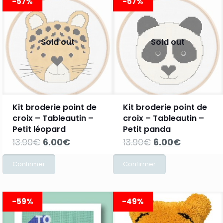
-57%
-57%
4.60€.
2.30€.
Sold out
Sold out
Kit broderie point de
Kit broderie point de
croix – Tableautin –
croix – Tableautin –
Petit léopard
Petit panda
Le
Le
Le
Le
13.90
€
6.00
€
13.90
€
6.00
€
prix
prix
prix
prix
initial
actuel
initial
actuel
était :
est :
était :
est :
13.90€.
6.00€.
13.90€.
6.00€.
-59%
-49%