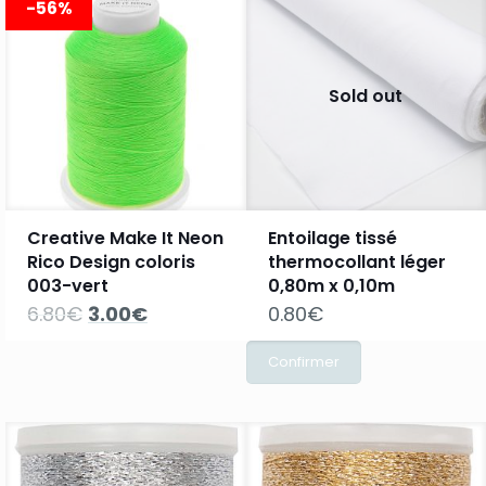
-56%
6.80€.
3.00€.
6.80€.
3.00€.
Sold out
Creative Make It Neon
Entoilage tissé
Rico Design coloris
thermocollant léger
003-vert
0,80m x 0,10m
Le
Le
6.80
€
3.00
€
0.80
€
prix
prix
initial
actuel
était :
est :
6.80€.
3.00€.