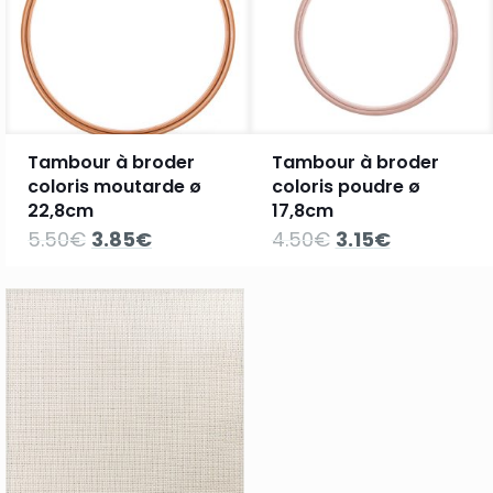
Tambour à broder
Tambour à broder
coloris moutarde ø
coloris poudre ø
22,8cm
17,8cm
Le
Le
Le
Le
5.50
€
3.85
€
4.50
€
3.15
€
prix
prix
prix
prix
initial
actuel
initial
actuel
était :
est :
était :
est :
5.50€.
3.85€.
4.50€.
3.15€.