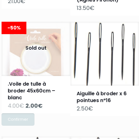
21.00
€
13.50
€
-50%
Sold out
.Voile de tulle à
broder 45x60cm –
Aiguille à broder x 6
blanc
pointues n°16
Le
Le
4.00
€
2.00
€
2.50
€
prix
prix
initial
actuel
était :
est :
4.00€.
2.00€.