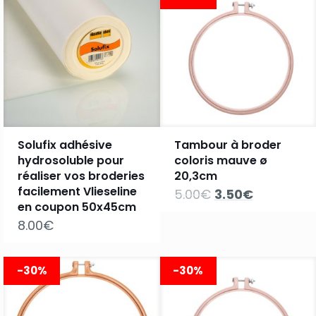
12.00€.
6.00€.
Solufix adhésive
Tambour à broder
hydrosoluble pour
coloris mauve ø
réaliser vos broderies
20,3cm
facilement Vlieseline
Le
Le
5.00
€
3.50
€
prix
prix
en coupon 50x45cm
initial
actuel
8.00
€
était :
est :
5.00€.
3.50€.
-30%
-30%