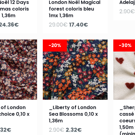
oël 12 Days
London Noël Magical
Adelaj
tmas coloris
forest coloris bleu
2.90
€
x 1,36m
1mx 1,36m
Le
Le
Le
Le
24.36
€
29.00
€
17.40
€
prix
prix
prix
prix
initial
actuel
initial
actuel
-20%
-30%
était :
est :
était :
est :
40.60€.
24.36€.
29.00€.
17.40€.
 of London
_Liberty of London
_Sher
choice 0,10 x
Sea Blossoms 0,10 x
cassé
1,36m
coeurs
1,50m 
e
Le
Le
Le
.32
€
2.90
€
2.32
€
(min