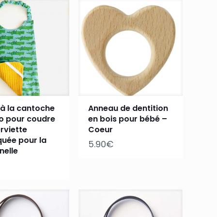
 à la cantoche
Anneau de dentition
uto pour coudre
en bois pour bébé –
rviette
Coeur
quée pour la
5.90
€
nelle