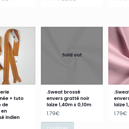
ix
prix
prix
prix
tial
actuel
initial
actuel
it :
est :
était :
est :
49€.
1.04€.
1.49€.
1.04€.
Sold out
cerie
.Sweat brossé
.Swea
née + tuto
envers gratté noir
envers
o de
laize 1,40m x 0,10m
laize 
 en
1.79
€
1.79
€
é indien