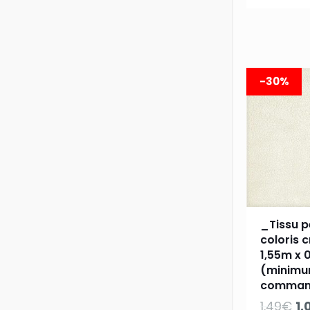
pr
in
ét
2
-30%
_Tissu p
coloris 
1,55m x 
(minim
comman
Le
1.49
€
1.