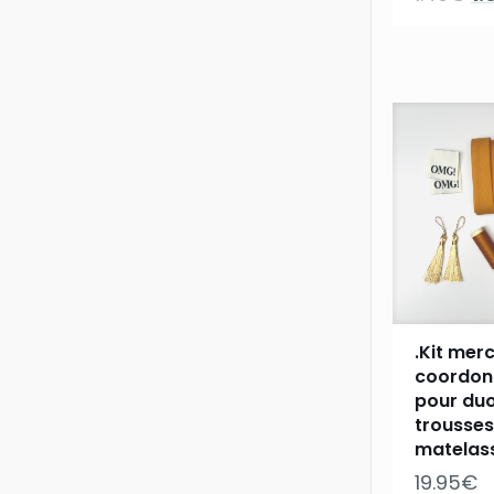
pr
ini
éta
1.
.Kit mer
coordon
pour du
trousses
matelass
19.95
€