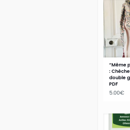
“Même p
: Chèche
double g
PDF
5.00
€