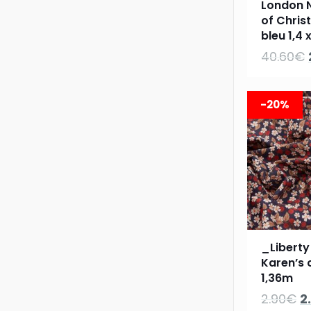
London N
of Chris
bleu 1,4 
40.60
€
-20%
_Liberty
Karen’s 
1,36m
L
2.90
€
2