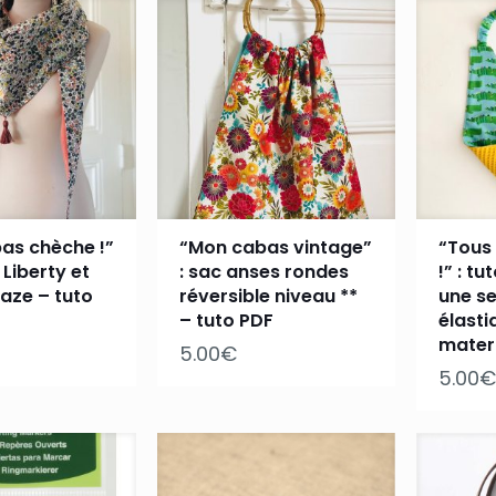
as chèche !”
“Mon cabas vintage”
“Tous
 Liberty et
: sac anses rondes
!” : t
aze – tuto
réversible niveau **
une se
– tuto PDF
élasti
mater
5.00
€
5.00
€