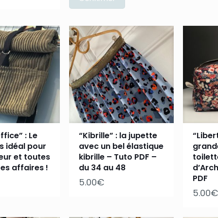
fice” : Le
“Kibrille” : la jupette
“Libert
s idéal pour
avec un bel élastique
grand
eur et toutes
kibrille – Tuto PDF –
toilet
es affaires !
du 34 au 48
d’Arch
PDF
5.00
€
5.00
€