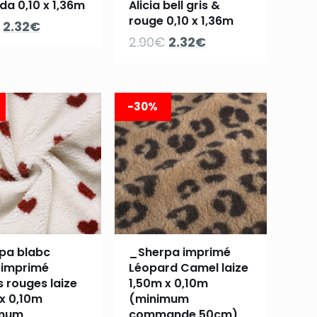
da 0,10 x 1,36m
Alicia bell gris &
rouge 0,10 x 1,36m
Le
Le
2.32
€
Le
Le
2.90
€
2.32
€
prix
prix
prix
prix
initial
actuel
initial
actuel
était :
est :
était :
est :
2.90€.
2.32€.
-30%
2.90€.
2.32€.
pa blabc
_Sherpa imprimé
 imprimé
Léopard Camel laize
 rouges laize
1,50m x 0,10m
x 0,10m
(minimum
imum
commande 50cm)