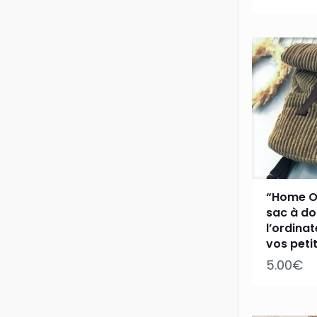
“Home Of
sac à do
l’ordinat
vos petit
5.00
€