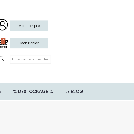
Mon compte
0
Mon Panier
E
% DESTOCKAGE %
LE BLOG