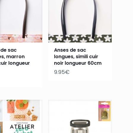
 de sac
Anses de sac
es, marron
longues, simili cuir
 cuir longueur
noir longueur 60cm
9.95
€