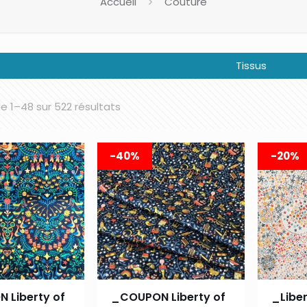
Accueil
Couture
Tissus
e 1–48 sur 522 résultats
-40%
-20%
 Liberty of
_COUPON Liberty of
_Libe