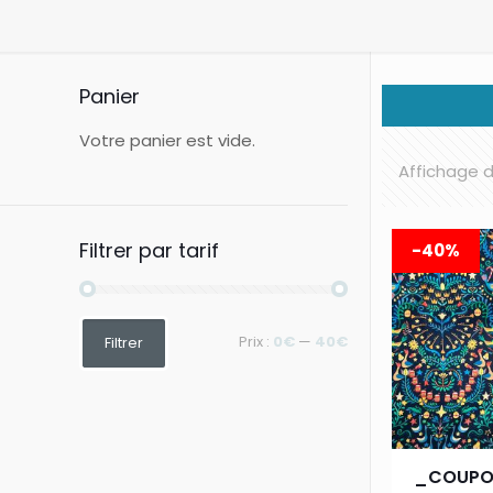
Panier
Votre panier est vide.
Affichage d
Filtrer par tarif
-40%
Prix
Prix
Prix :
0€
—
40€
Filtrer
min
max
_COUPON