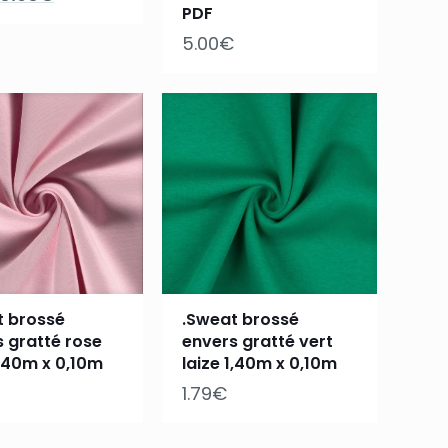
PDF
prix
prix
5.00
€
initial
actuel
était :
est :
1.49€.
0.90€.
t brossé
.Sweat brossé
 gratté rose
envers gratté vert
1,40m x 0,10m
laize 1,40m x 0,10m
1.79
€