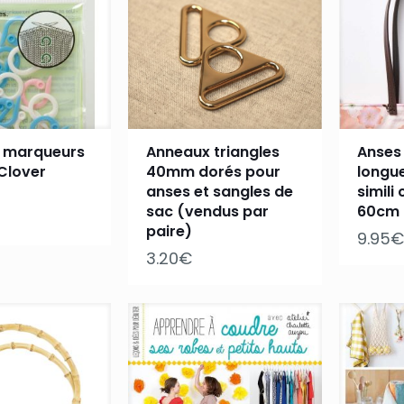
 marqueurs
Anneaux triangles
Anses
Clover
40mm dorés pour
longu
anses et sangles de
simili
sac (vendus par
60cm
paire)
9.95
€
3.20
€