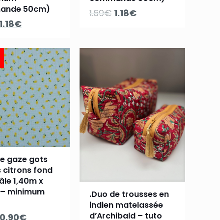
ande 50cm)
Le
Le
1.69
€
1.18
€
Le
Le
1.18
€
prix
prix
prix
prix
initial
actuel
initial
actuel
était :
est :
était :
est :
1.69€.
1.18€.
1.69€.
1.18€.
le gaze gots
 citrons fond
âle 1,40m x
 – minimum
.Duo de trousses en
indien matelassée
d’Archibald – tuto
Le
Le
0.90
€