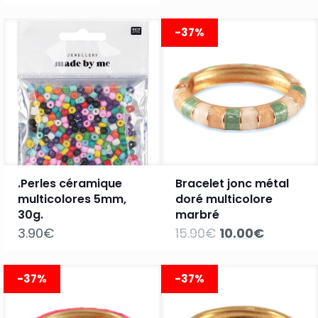
-37%
.Perles céramique
Bracelet jonc métal
multicolores 5mm,
doré multicolore
30g.
marbré
Le
Le
3.90
€
15.90
€
10.00
€
prix
prix
initial
actuel
était :
est :
-37%
-37%
15.90€.
10.00€.