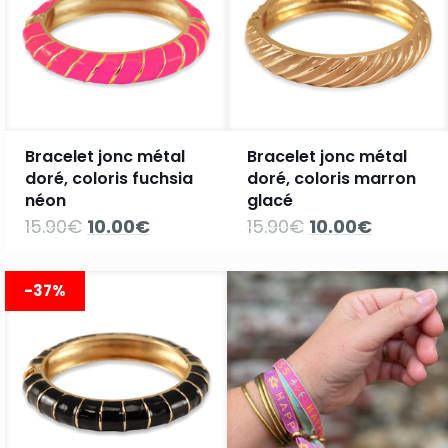
Bracelet jonc métal
Bracelet jonc métal
doré, coloris fuchsia
doré, coloris marron
néon
glacé
Le
Le
Le
Le
15.90
€
10.00
€
15.90
€
10.00
€
prix
prix
prix
prix
initial
actuel
initial
actuel
était :
est :
était :
est :
-37%
15.90€.
10.00€.
15.90€.
10.00€.