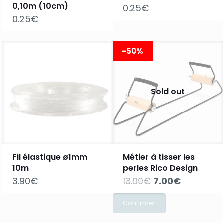
0,10m (10cm)
0.25
€
0.25
€
-50%
Sold out
Fil élastique ø1mm
Métier à tisser les
10m
perles Rico Design
Le
Le
3.90
€
13.90
€
7.00
€
prix
prix
initial
actuel
était :
est :
13.90€.
7.00€.