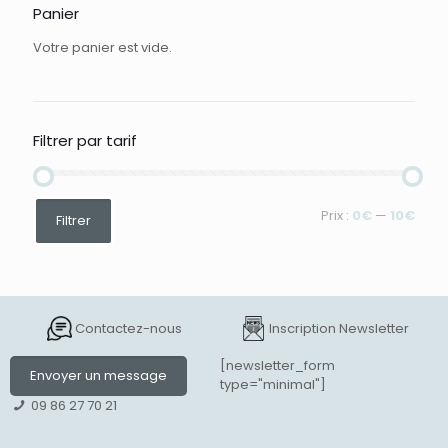
Panier
Votre panier est vide.
Filtrer par tarif
Prix
Prix
Prix :
0€
—
10€
Filtrer
min
max
Contactez-nous
Inscription Newsletter
[newsletter_form
Envoyer un message
type="minimal"]
09 86 27 70 21