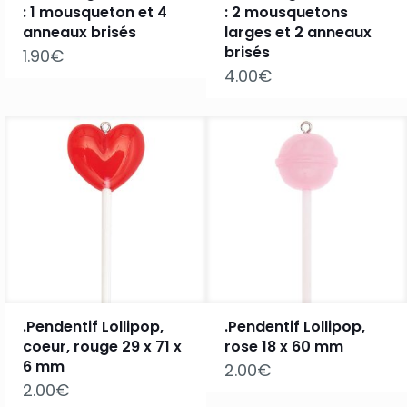
: 1 mousqueton et 4
: 2 mousquetons
anneaux brisés
larges et 2 anneaux
brisés
1.90
€
4.00
€
.Pendentif Lollipop,
.Pendentif Lollipop,
coeur, rouge 29 x 71 x
rose 18 x 60 mm
6 mm
2.00
€
2.00
€