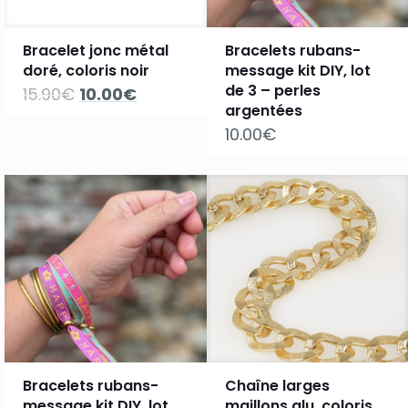
Bracelet jonc métal
Bracelets rubans-
doré, coloris noir
message kit DIY, lot
de 3 – perles
Le
Le
15.90
€
10.00
€
prix
prix
argentées
initial
actuel
10.00
€
était :
est :
15.90€.
10.00€.
Bracelets rubans-
Chaîne larges
message kit DIY, lot
maillons alu. coloris