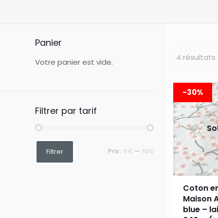
Panier
4 résultats
Votre panier est vide.
-30%
Filtrer par tarif
So
Prix
Prix
Prix :
0€
—
10€
Filtrer
min
max
Coton en
Maison A
blue – la