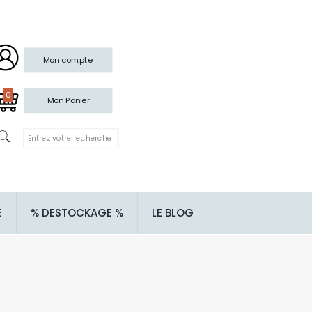
Mon compte
0
Mon Panier
E
% DESTOCKAGE %
LE BLOG