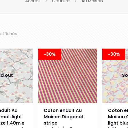
Accueil
Couture
Au Maison
 affichés
-30%
-30%
ld out
So
duit Au
Coton enduit Au
Coton e
mali light
Maison Diagonal
Maison 
ize 1,40m x
stripe
light blu