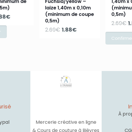
minimum de
Fuchsia/yellow –
1,40m x 
,5m)
laize 1,40m x 0,10m
(minimu
(minimum de coupe
0,5m)
e
Le
.88
€
0,5m)
L
2.69
€
1
ix
prix
Le
Le
2.69
€
1.88
€
p
itial
actuel
prix
prix
in
ait :
est :
initial
actuel
ét
.69€.
1.88€.
était :
est :
2
2.69€.
1.88€.
risé
I
À pro
ypal
Mercerie créative en ligne
& Cours de couture à Bièvres
CG