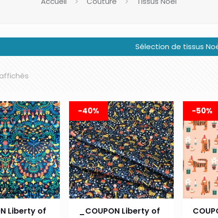
Accueil
Couture
Tissus Noël
Sélection de tissus No
 affichés
-40%
-50%
 Liberty of
_COUPON Liberty of
COUPO