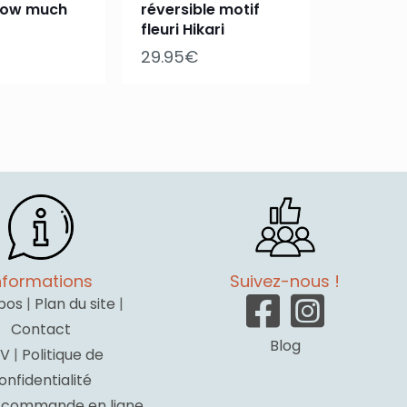
now much
réversible motif
fleuri Hikari
29.95
€
nformations
Suivez-nous !
pos
|
Plan du site
|
Contact
Blog
V
|
Politique de
onfidentialité
a commande en ligne