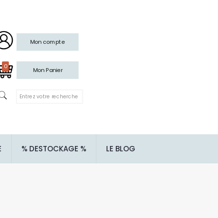
Mon compte
0
Mon Panier
E
% DESTOCKAGE %
LE BLOG