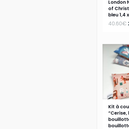
London N
of Chris
bleu 1,4 
40.60
€
Kit à co
“Cerise, 
bouillot
bouillot