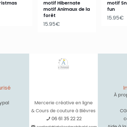
ristmas
motif Hibernate
motif S
motif Animaux de la
fun
forêt
15.95
€
15.95
€
risé
I
À pro
ypal
Mercerie créative en ligne
& Cours de couture à Bièvres
CG
06 61 35 22 22
c
Aide à l
contact@latelierdarchibald.com