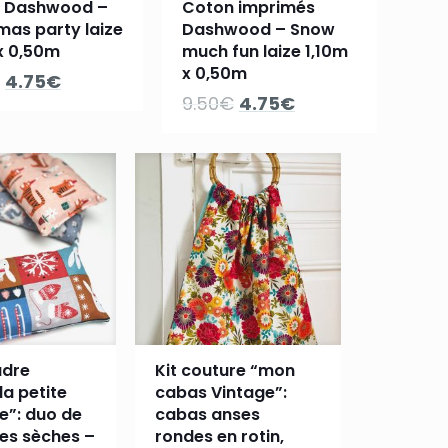
 Dashwood –
Coton imprimés
mas party laize
Dashwood – Snow
x 0,50m
much fun laize 1,10m
x 0,50m
Le
Le
4.75
€
Le
Le
9.50
€
4.75
€
prix
prix
prix
prix
initial
actuel
initial
actuel
était :
est :
était :
est :
9.50€.
4.75€.
9.50€.
4.75€.
udre
Kit couture “mon
la petite
cabas Vintage”:
te”: duo de
cabas anses
tes sèches –
rondes en rotin,