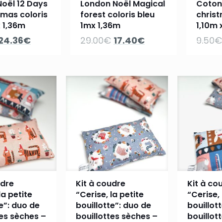
oël 12 Days
London Noël Magical
Coton
tmas coloris
forest coloris bleu
christ
x 1,36m
1mx 1,36m
1,10m 
Le
Le
Le
Le
24.36
€
29.00
€
17.40
€
9.50
€
prix
prix
prix
prix
initial
actuel
initial
actuel
était :
est :
était :
est :
40.60€.
24.36€.
29.00€.
17.40€.
udre
Kit à coudre
Kit à co
la petite
“Cerise, la petite
“Cerise, 
te”: duo de
bouillotte”: duo de
bouillot
tes sèches –
bouillottes sèches –
bouillot