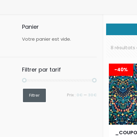
Panier
Votre panier est vide.
8 résultats
Filtrer par tarif
-40%
Prix
Prix
Prix :
0€
—
30€
Filtrer
min
max
_COUPON