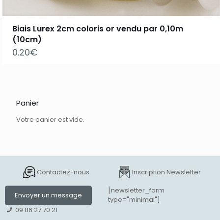
Biais Lurex 2cm coloris or vendu par 0,10m
(10cm)
0.20
€
Panier
Votre panier est vide.
Contactez-nous
Inscription Newsletter
[newsletter_form
Envoyer un message
type="minimal"]
09 86 27 70 21