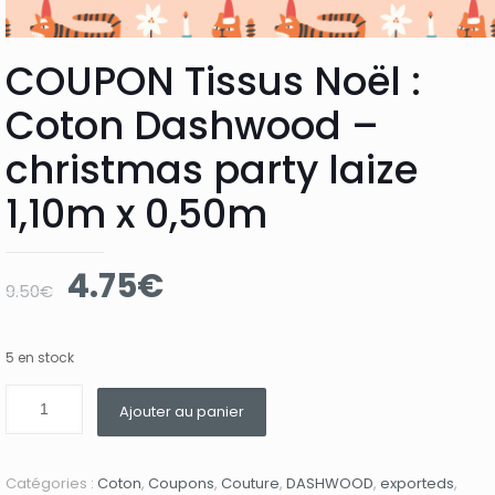
COUPON Tissus Noël :
Coton Dashwood –
christmas party laize
1,10m x 0,50m
Le
Le
4.75
€
9.50
€
prix
prix
initial
actuel
5 en stock
était :
est :
9.50€.
4.75€.
Ajouter au panier
Catégories :
Coton
,
Coupons
,
Couture
,
DASHWOOD
,
exporteds
,