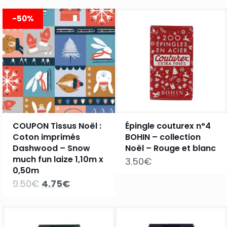
était :
est :
9.50€.
4.75€.
-50%
COUPON Tissus Noël :
Épingle couturex n°4
Coton imprimés
BOHIN – collection
Dashwood – Snow
Noël – Rouge et blanc
much fun laize 1,10m x
3.50
€
0,50m
Le
Le
9.50
€
4.75
€
prix
prix
initial
actuel
était :
est :
9.50€.
4.75€.