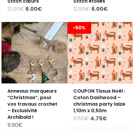
Stitch cœurs
Stitch étoiles
Le
Le
Le
Le
12.99
€
6.00
€
12.99
€
6.00
€
prix
prix
prix
prix
initial
actuel
initial
actuel
était :
est :
était :
est :
-50%
12.99€.
6.00€.
12.99€.
6.00€.
Anneaux marqueurs
COUPON Tissus Noël :
“Christmas”, pour
Coton Dashwood –
vos travaux crochet
christmas party laize
– Exclusivité
1,10m x 0,50m
Archibald !
Le
Le
9.50
€
4.75
€
prix
prix
9.90
€
initial
actuel