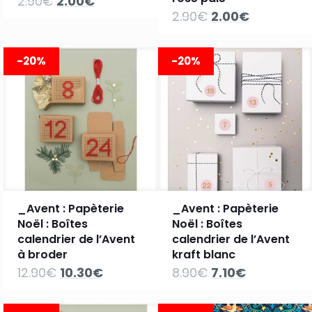
Le
Le
2.90
€
2.00
€
prix
prix
Le
Le
2.90
€
2.00
€
initial
actuel
prix
prix
était :
est :
initial
actuel
2.90€.
2.00€.
était :
est :
-20%
-20%
2.90€.
2.00€.
_Avent : Papèterie
_Avent : Papèterie
Noël : Boîtes
Noël : Boîtes
calendrier de l’Avent
calendrier de l’Avent
à broder
kraft blanc
Le
Le
Le
Le
12.90
€
10.30
€
8.90
€
7.10
€
prix
prix
prix
prix
initial
actuel
initial
actuel
était :
est :
était :
est :