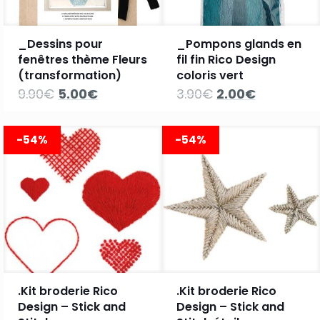
_Dessins pour
_Pompons glands en
fenêtres thème Fleurs
fil fin Rico Design
(transformation)
coloris vert
Le
Le
Le
Le
9.90
€
5.00
€
3.90
€
2.00
€
prix
prix
prix
prix
initial
actuel
initial
actuel
était :
est :
était :
est :
-54%
-54%
9.90€.
5.00€.
3.90€.
2.00€.
.Kit broderie Rico
.Kit broderie Rico
Design – Stick and
Design – Stick and