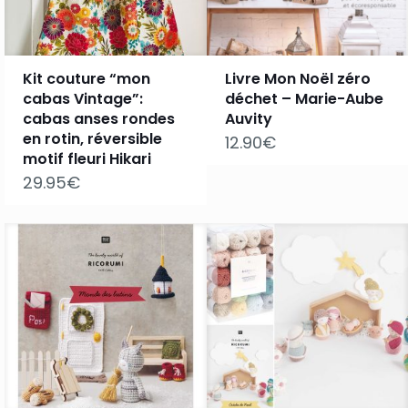
Kit couture “mon
Livre Mon Noël zéro
cabas Vintage”:
déchet – Marie-Aube
cabas anses rondes
Auvity
en rotin, réversible
12.90
€
motif fleuri Hikari
29.95
€