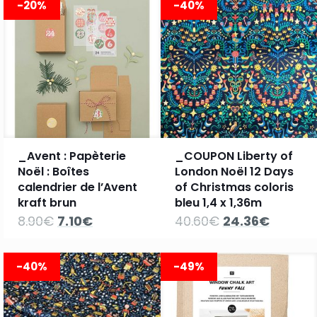
-20%
-40%
12.90€.
10.30€.
8.90€.
7.10€.
_Avent : Papèterie
_COUPON Liberty of
Noël : Boîtes
London Noël 12 Days
calendrier de l’Avent
of Christmas coloris
kraft brun
bleu 1,4 x 1,36m
Le
Le
Le
Le
8.90
€
7.10
€
40.60
€
24.36
€
prix
prix
prix
prix
initial
actuel
initial
actuel
était :
est :
était :
est :
-40%
-49%
8.90€.
7.10€.
40.60€.
24.36€.