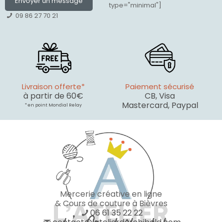
Envoyer un message
type="minimal"]
09 86 27 70 21
Livraison offerte*
Paiement sécurisé
à partir de 60€
CB, Visa
Mastercard, Paypal
* en point Mondial Relay
Mercerie créative en ligne
& Cours de couture à Bièvres
06 61 35 22 22