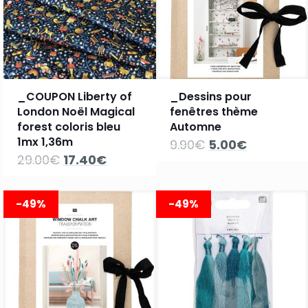
_COUPON Liberty of
_Dessins pour
London Noël Magical
fenêtres thème
forest coloris bleu
Automne
1mx 1,36m
Le
Le
9.90
€
5.00
€
prix
prix
Le
Le
29.00
€
17.40
€
initial
actuel
prix
prix
était :
est :
initial
actuel
9.90€.
5.00€.
était :
est :
-49%
-49%
29.00€.
17.40€.