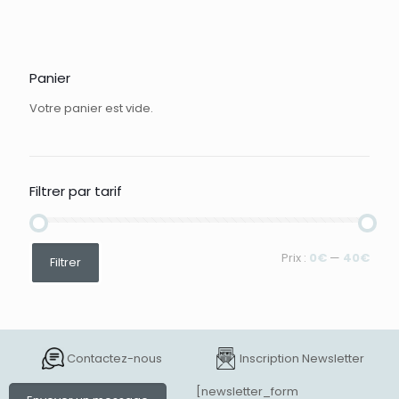
Panier
Votre panier est vide.
Filtrer par tarif
Prix
Prix
Prix :
0€
—
40€
Filtrer
min
max
Contactez-nous
Inscription Newsletter
[newsletter_form