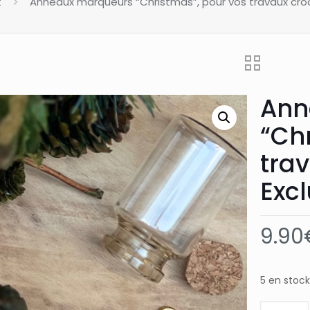
t
Anneaux marqueurs “Christmas”, pour vos travaux croch
Ann
“Ch
tra
Excl
9.90
5 en stock