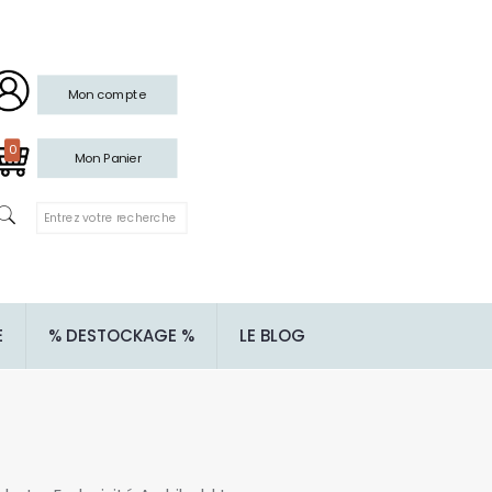
Mon compte
0
Mon Panier
E
% DESTOCKAGE %
LE BLOG