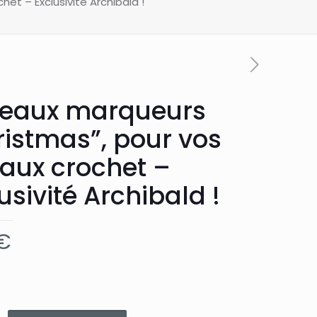
et – Exclusivité Archibald !
eaux marqueurs
ristmas”, pour vos
vaux crochet –
usivité Archibald !
€