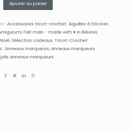
Ajouter au panier
s :
Accessoires tricot-crochet
,
Aiguilles à tricoter,
Amigurumi
,
Fait main - made with ♥ in Bièvres
,
Noël
,
Sélection cadeaux
,
Tricot-Crochet
s :
Anneaux marqueurs
,
anneaux marqueurs
,
jolis anneaux marqueurs