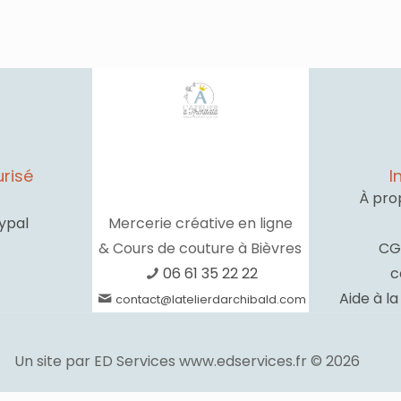
risé
I
À pro
ypal
Mercerie créative en ligne
& Cours de couture à Bièvres
CG
06 61 35 22 22
c
Aide à l
contact@latelierdarchibald.com
Un site par ED Services www.edservices.fr © 2026