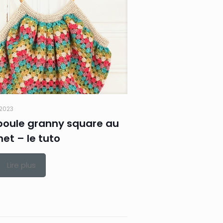
t 2023
boule granny square au
et – le tuto
Lire plus