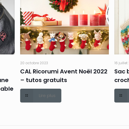
20 octobre 2023
16 juille
CAL Ricorumi Avent Noël 2022
Sac 
une
– tutos gratuits
croch
eable
Lire plus