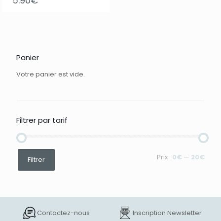
5.90
€
Panier
Votre panier est vide.
Filtrer par tarif
Prix
Prix
Prix :
0€
—
20€
Filtrer
min
max
Contactez-nous
Inscription Newsletter