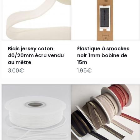
Biais jersey coton
Élastique à smockes
40/20mm écru vendu
noir 1mm bobine de
au mètre
15m
3.00
€
1.95
€