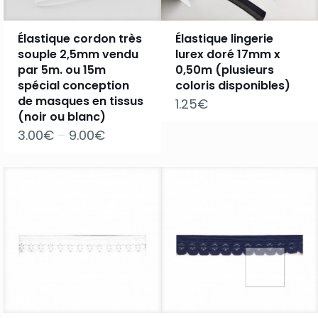
Élastique cordon très
Élastique lingerie
souple 2,5mm vendu
lurex doré 17mm x
par 5m. ou 15m
0,50m (plusieurs
spécial conception
coloris disponibles)
de masques en tissus
1.25
€
(noir ou blanc)
3.00
€
–
9.00
€