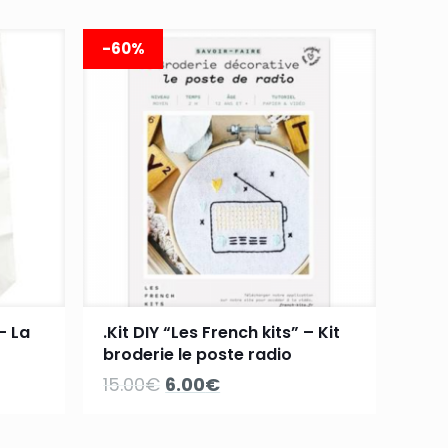
-60%
– La
.Kit DIY “Les French kits” – Kit
broderie le poste radio
Le
Le
15.00
€
6.00
€
prix
prix
initial
actuel