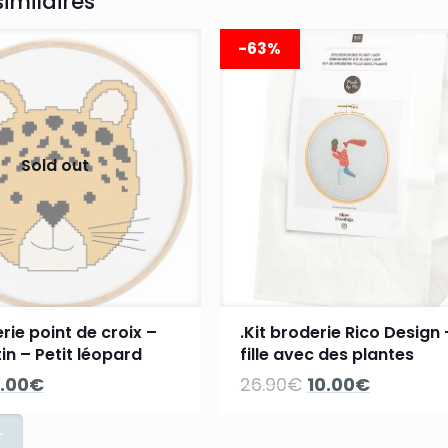
similaires
-63%
Sold out
rie point de croix –
.Kit broderie Rico Design 
in – Petit léopard
fille avec des plantes
e
Le
Le
Le
.00
€
26.90
€
10.00
€
rix
prix
prix
prix
nitial
actuel
initial
actuel