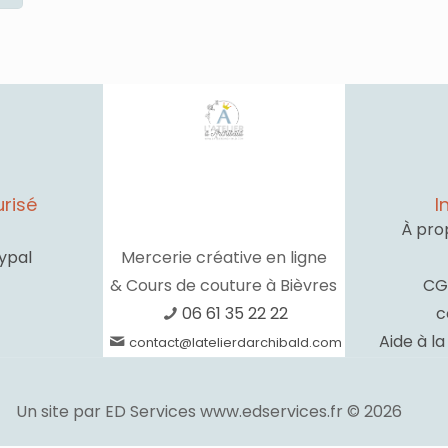
tait :
est :
était :
est :
3.90€.
6.00€.
26.90€.
10.00€.
risé
I
À pro
ypal
Mercerie créative en ligne
& Cours de couture à Bièvres
CG
06 61 35 22 22
c
Aide à l
contact@latelierdarchibald.com
Un site par ED Services www.edservices.fr © 2026