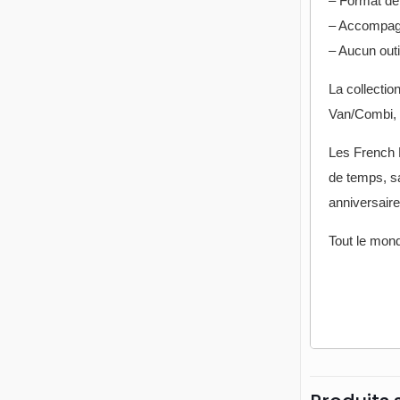
– Format de 
– Accompagn
– Aucun outil
La collectio
Van/Combi, T
Les French K
de temps, sa
anniversaire
Tout le monde