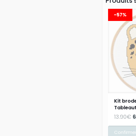
Produits 
-57%
Kit brode
Tableaut
L
13.90
€
6
p
i