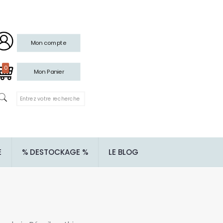
Mon compte
0
Mon Panier
E
% DESTOCKAGE %
LE BLOG