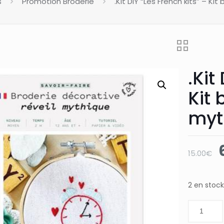
s
Promotion Broderie
.Kit DIY “Les French kits” – Ki
.Kit
Kit 
myt
15.00
€
i
2 en stock
é