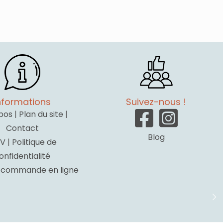
était :
est :
15.00€.
6.00€.
nformations
Suivez-nous !
pos
|
Plan du site
|
Contact
Blog
V
|
Politique de
onfidentialité
a commande en ligne