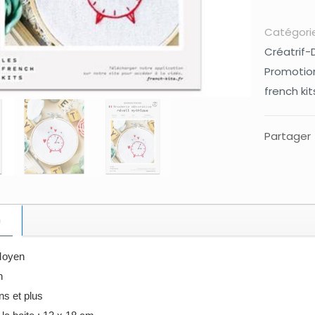
Catégorie
Créatrif-
Promotion
french kit
Partager
n
Moyen
h
ns et plus