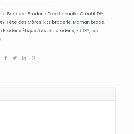
s :
Broderie
,
Broderie Traditionnelle
,
Créatif DIY
,
DIY
,
Fête des Mères
,
kits broderie
,
Maman brode
,
 Broderie
Étiquettes :
kit broderie
,
kit DIY
,
les
s