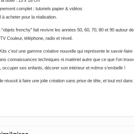
la boite : 13 x 18 cm
ement complet : tutoriels papier & vidéos
 à acheter pour la réalisation.
n “objets frenchy” fait revivre les années 50, 60, 70, 80 et 90 autour
V Couleur, téléphone, radio et réveil.
its c’est une gamme créative nouvelle qui représente le savoir-faire 
ns connaissances techniques ni matériel autre que ce que l’on trouve 
, occuper ses enfants, décorer son intérieur et même s’embellir !
 réussit à faire une jolie création sans prise de tête, et tout est dans l