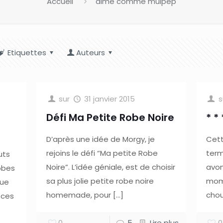
Accueil
aime comme mulpep
Etiquettes
Auteurs
sur
31 janvier 2015
s
Défi Ma Petite Robe Noire
* *
D’après une idée de Morgy, je
Cett
rejoins le défi “Ma petite Robe
term
uts
Noire”. L’idée géniale, est de choisir
avon
robes
sa plus jolie petite robe noire
mome
que
homemade, pour
[…]
chou
s ces
0
5
Lire plus
0