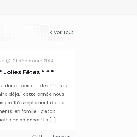
Voir tout
ur
31 décembre 2014
 * Jolies Fêtes * * *
e douce période des fêtes se
ine déjà… cette année nous
s profité simplement de ces
nts, en famille… c’était
ette de se poser ! La
[…]
11
Lire plus