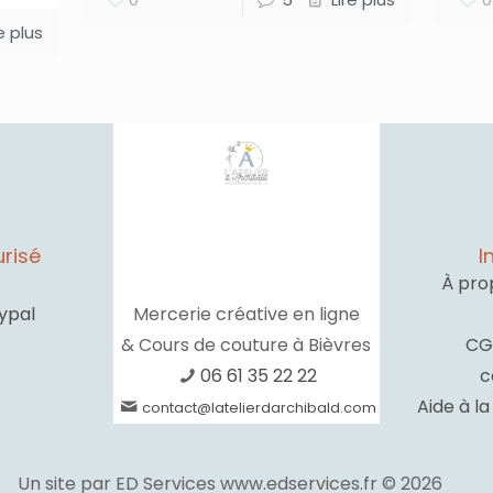
re plus
risé
I
À pro
ypal
Mercerie créative en ligne
& Cours de couture à Bièvres
CG
06 61 35 22 22
c
Aide à l
contact@latelierdarchibald.com
Un site par ED Services www.edservices.fr © 2026