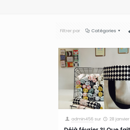
Filtrer par
Catégories
admin456
sur
28 janvier
Déjà février ?! Que fai