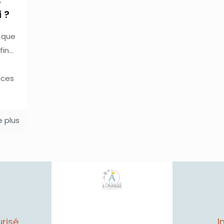
 ?
e que
fin…
nces
re plus
risé
I