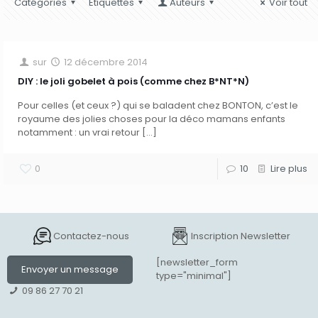
Catégories
Etiquettes
Auteurs
Voir tout
sur
12 décembre 2014
DIY : le joli gobelet à pois (comme chez B*NT*N)
Pour celles (et ceux ?) qui se baladent chez BONTON, c’est le
royaume des jolies choses pour la déco mamans enfants
notamment : un vrai retour
[…]
0
10
Lire plus
Contactez-nous
Inscription Newsletter
[newsletter_form
Envoyer un message
type="minimal"]
09 86 27 70 21