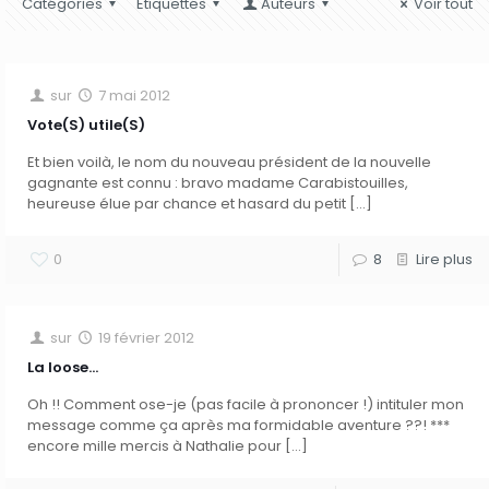
Catégories
Etiquettes
Auteurs
Voir tout
sur
7 mai 2012
Vote(S) utile(S)
Et bien voilà, le nom du nouveau président de la nouvelle
gagnante est connu : bravo madame Carabistouilles,
heureuse élue par chance et hasard du petit
[…]
0
8
Lire plus
sur
19 février 2012
La loose…
Oh !! Comment ose-je (pas facile à prononcer !) intituler mon
message comme ça après ma formidable aventure ??! ***
encore mille mercis à Nathalie pour
[…]