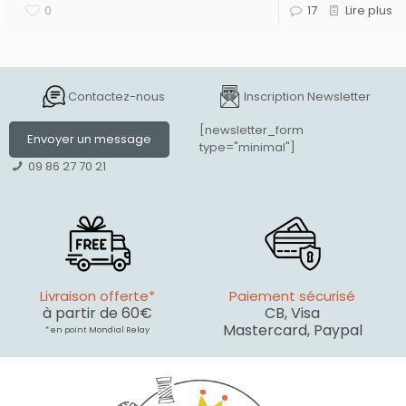
0
17
Lire plus
Contactez-nous
Inscription Newsletter
[newsletter_form
Envoyer un message
type="minimal"]
09 86 27 70 21
Livraison offerte*
Paiement sécurisé
à partir de 60€
CB, Visa
Mastercard, Paypal
* en point Mondial Relay