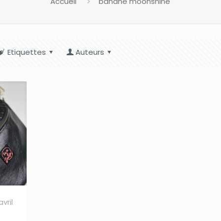
Accueil
banane moonshine
Etiquettes
Auteurs
avril