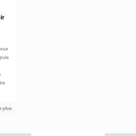
ir
pour
puis
u
dre
re plus