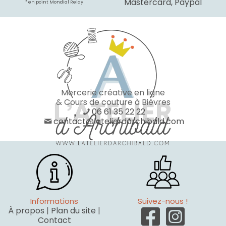
Mastercard, Paypal
* en point Mondial Relay
Mercerie créative en ligne
& Cours de couture à Bièvres
06 61 35 22 22
contact@latelierdarchibald.com
Informations
Suivez-nous !
À propos
|
Plan du site
|
Contact