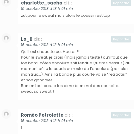
charlotte_sacha
dit :
Répondre
15 octobre 2013 à 13 h 01 min
zut pour le sweat mais alors le coussin est top
Lo_B
dit :
Répondre
15 octobre 2013 à 13 h 01 min
Qu’il est chouette cet Hector !!!
Pour le sweat, je crois (mais jamais testé) qu’il faut que
ton bord-côtes encolure soit tendue (tu tires dessus) au
moment où tu la couds au reste de l’encolure (pas clair
mon truc…). Ainsi la bande plus courte va se “rétracter”
et non gondoler.
Bon en tout cas, je les aime bien moi des cousettes
sweat so sweat!!
Roméo Petrolette
dit :
Répondre
15 octobre 2013 à 13 h 01 min
I