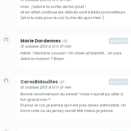
rires : j’adore la sortie de ton post !
et en effet continue les débuts sont trèèès prometteurs
(et si tu sais pour le col, tu me dis quoi Hein )
Marie Dardennes
dit :
Répondre
15 octobre 2013 à 13 h 01 min
Héhé ! Génial le coussin ! Un chien et bientôt… un ours
dans la maison ? Bises…
CarosBidouilles
dit :
Répondre
15 octobre 2013 à 13 h 01 min
Bonne reconversion du sweat ! mais il aurait pu aller à
ton grand non ?
Et pour le col, je pense qu’il est pas assez extensible. Un
bord cote ou du jersey aurait été mieux je pense.