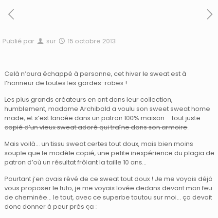
Publié par
sur
15 octobre 2013
Celà n’aura échappé à personne, cet hiver le sweat est à
l’honneur de toutes les gardes-robes !
Les plus grands créateurs en ont dans leur collection,
humblement, madame Archibald a voulu son sweet sweat home
made, et s’est lancée dans un patron 100% maison –
tout juste
copié d’un vieux sweat adoré qui traîne dans son armoire
.
Mais voilà… un tissu sweat certes tout doux, mais bien moins
souple que le modèle copié, une petite inexpérience du plagia de
patron d’où un résultat frôlant la taille 10 ans…
Pourtant j’en avais rêvé de ce sweat tout doux ! Je me voyais déjà
vous proposer le tuto, je me voyais lovée dedans devant mon feu
de cheminée… le tout, avec ce superbe toutou sur moi… ça devait
donc donner à peur près ça :