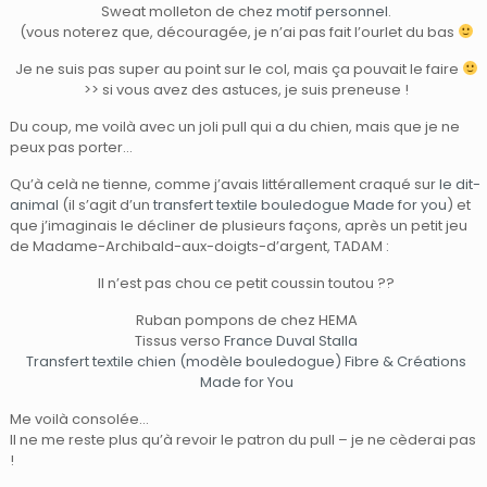
Sweat molleton de chez
motif personnel
.
(vous noterez que, découragée, je n’ai pas fait l’ourlet du bas
Je ne suis pas super au point sur le col, mais ça pouvait le faire
>> si vous avez des astuces, je suis preneuse !
Du coup, me voilà avec un joli pull qui a du chien, mais que je ne
peux pas porter…
Qu’à celà ne tienne, comme j’avais littérallement craqué sur
le dit-
animal
(il s’agit d’un
transfert textile bouledogue Made for you
) et
que j’imaginais le décliner de plusieurs façons, après un petit jeu
de Madame-Archibald-aux-doigts-d’argent, TADAM :
Il n’est pas chou ce petit coussin toutou ??
Ruban pompons de chez HEMA
Tissus verso
France Duval Stalla
Transfert textile chien (modèle bouledogue) Fibre & Créations
Made for You
Me voilà consolée…
Il ne me reste plus qu’à revoir le patron du pull – je ne cèderai pas
!