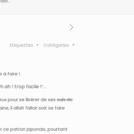
bald…
Etiquettes
Catégories
 à faire !
 ah ! trop facile !
“…
eux pour se libérer de ses
culs de
ne, il allait falloir soit se faire
r ce patron japonais, pourtant