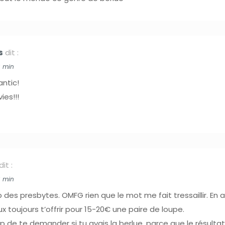
s
dit :
6 min
ntic!
es!!!
dit :
6 min
 des presbytes. OMFG rien que le mot me fait tressaillir. En
x toujours t’offrir pour 15-20€ une paire de loupe.
up de te demander si tu avais la berlue, parce que le résulta