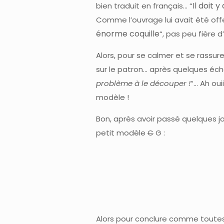
Il doit 
bien traduit en français… “
Comme l’ouvrage lui avait été off
énorme coquille
“, pas peu fière 
Alors, pour se calmer et se rassur
sur le patron… après quelques é
problème à le découper !
“… Ah oui
modèle !
Bon, après avoir passé quelques jo
petit modèle
C
G :
Alors pour conclure comme toutes c