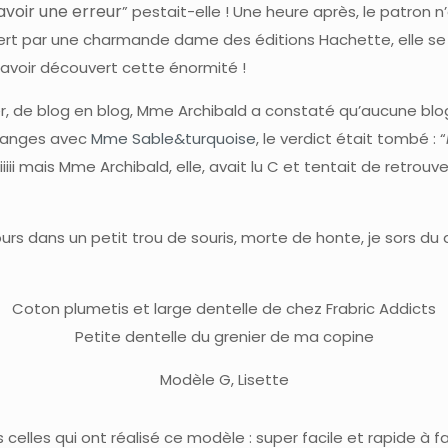
y avoir une erreur
” pestait-elle ! Une heure après, le patron n
ert par une charmande dame des éditions Hachette, elle se d
d’avoir découvert cette énormité !
er, de blog en blog, Mme Archibald a constaté qu’aucune blo
changes avec
Mme Sable&turquoise
, le verdict était tombé : “
iiiiii mais Mme Archibald, elle, avait lu C et tentait de retro
urs dans un petit trou de souris, morte de honte, je sors du
Coton plumetis et large dentelle de chez Frabric Addicts
Petite dentelle du grenier de ma copine
Modèle G, Lisette
elles qui ont réalisé ce modèle : super facile et rapide à f