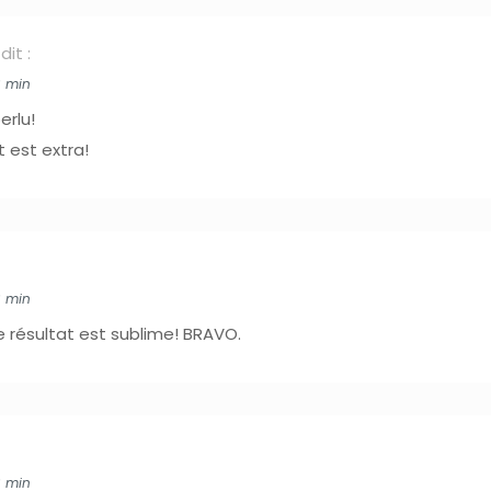
dit :
6 min
erlu!
t est extra!
6 min
 résultat est sublime! BRAVO.
6 min