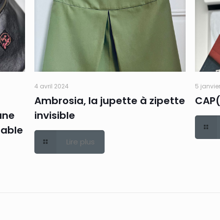
4 avril 2024
5 janvie
Ambrosia, la jupette à zipette
CAP(
une
invisible
eable
Lire plus