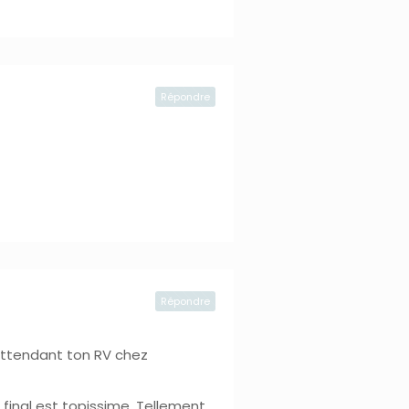
Répondre
Répondre
 attendant ton RV chez
t final est topissime. Tellement