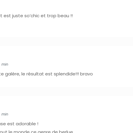
 est juste so’chic et trop beau !!
6 min
 galère, le résultat est splendide!!! bravo
6 min
se est adorable !
à tout le monde ce genre de berlue