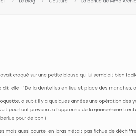
eil
Le blog
Couture
La berlue de Mme Archi
 avait craqué sur une petite blouse qui lui semblait bien facile
De la dentelles en lieu et place des manches, ah
e dit-elle ! “
 coquette, a subit il y a quelques années une opération des y
vait pourtant prévenu : à l’approche de la
quarantaine
trentai
 berlue pour de bon !
s mais aussi courte-en-bras n’était pas fichue de déchiffre