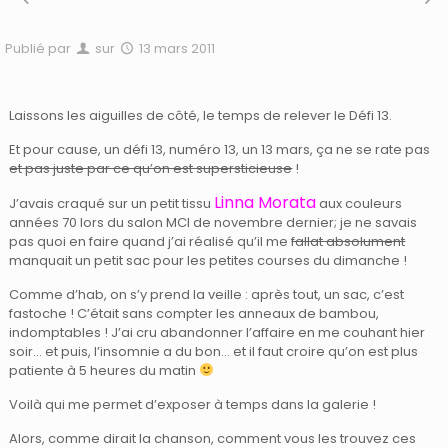
Publié par
sur
13 mars 2011
Laissons les aiguilles de côté, le temps de relever le Défi 13.
Et pour cause, un défi 13, numéro 13, un 13 mars, ça ne se rate pas
et pas juste par ce qu’on est supersticieuse
!
Linna Morata
J’avais craqué sur un petit tissu
aux couleurs
années 70 lors du salon MCI de novembre dernier; je ne savais
pas quoi en faire quand j’ai réalisé qu’il me
fallat absolument
manquait un petit sac pour les petites courses du dimanche !
Comme d’hab, on s’y prend la veille : après tout, un sac, c’est
fastoche ! C’était sans compter les anneaux de bambou,
indomptables ! J’ai cru abandonner l’affaire en me couhant hier
soir… et puis, l’insomnie a du bon… et il faut croire qu’on est plus
patiente à 5 heures du matin
Voilà qui me permet d’exposer à temps dans la galerie !
Alors, comme dirait la chanson, comment vous les trouvez ces