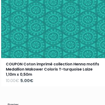
COUPON Coton imprimé collection Henna motifs
Medallion Makower Coloris T-turquoise Laize
1,10m x 0,50m
Le
Le
10.00
€
5.00
€
prix
prix
initial
actuel
était :
est :
10.00€.
5.00€.
Panier