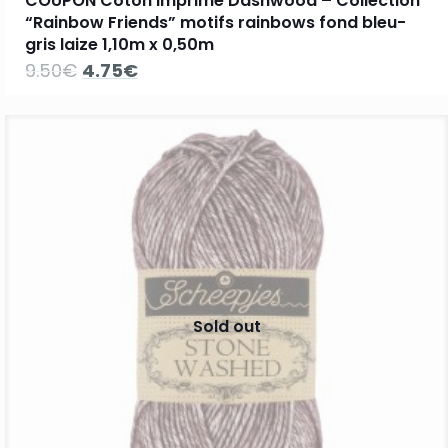
COUPON Coton imprimé Dashwood – Collection
“Rainbow Friends” motifs rainbows fond bleu-
gris laize 1,10m x 0,50m
Le
Le
9.50
€
4.75
€
prix
prix
initial
actuel
était :
est :
9.50€.
4.75€.
Sold out