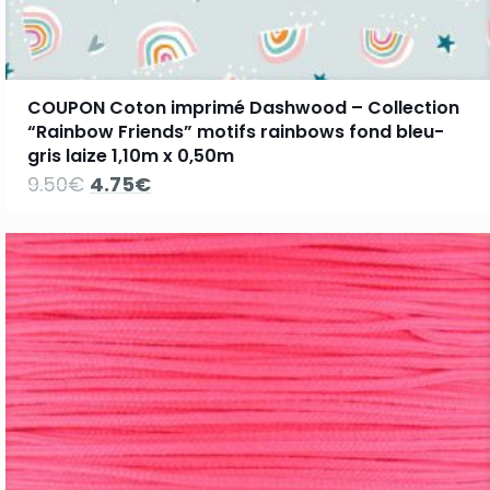
COUPON Coton imprimé Dashwood – Collection
“Rainbow Friends” motifs rainbows fond bleu-
gris laize 1,10m x 0,50m
Le
Le
9.50
€
4.75
€
prix
prix
initial
actuel
était :
est :
9.50€.
4.75€.