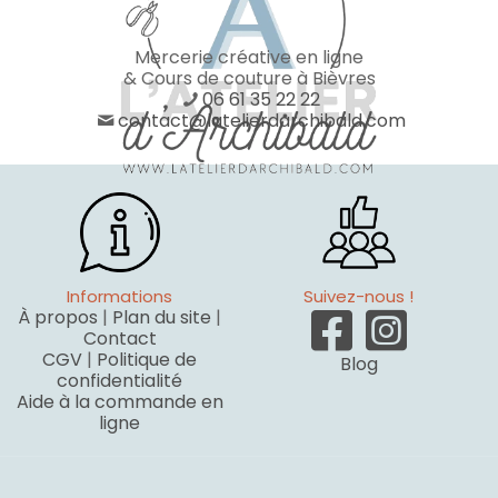
Mercerie créative en ligne
& Cours de couture à Bièvres
06 61 35 22 22
contact@latelierdarchibald.com
Informations
Suivez-nous !
À propos
|
Plan du site
|
Contact
CGV
|
Politique de
Blog
confidentialité
Aide à la commande en
ligne