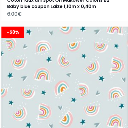
Coton faux uni Spot On Makower Coloris B2-
Baby blue coupon Laize 1,10m x 0,40m
6.00
€
-50%