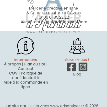
Mercerie créative en ligne
& Cours de couture à Bièvres
06 61 35 22 22
contact@latelierdarchibald.com
Informations
Suivez-nous !
À propos
|
Plan du site
|
Contact
CGV
|
Politique de
Blog
confidentialité
Aide à la commande en
ligne
Un site par ED Services www.edservices.fr © 2026