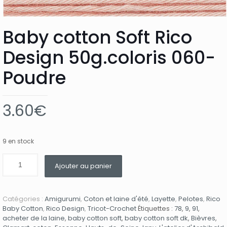
Baby cotton Soft Rico
Design 50g.coloris 060-
Poudre
3.60
€
9 en stock
Ajouter au panier
Catégories :
Amigurumi
,
Coton et laine d'été
,
Layette
,
Pelotes
,
Rico
Baby Cotton
,
Rico Design
,
Tricot-Crochet
Étiquettes :
78
,
9
,
91
,
acheter de la laine
,
baby cotton soft
,
baby cotton soft dk
,
Bièvres
,