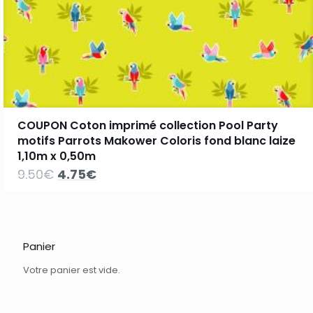
COUPON Coton imprimé collection Pool Party
motifs Parrots Makower Coloris fond blanc laize
1,10m x 0,50m
Le
Le
9.50
€
4.75
€
prix
prix
initial
actuel
était :
est :
9.50€.
4.75€.
Panier
Votre panier est vide.