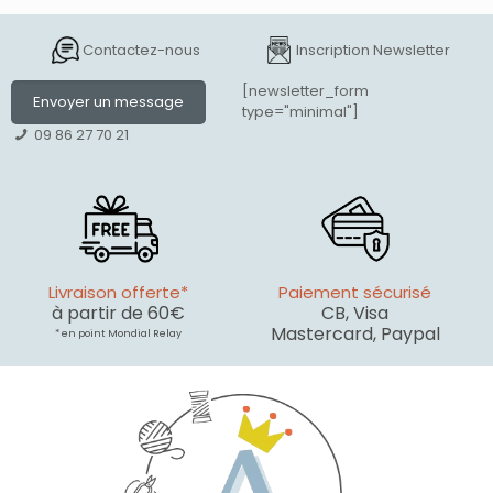
Contactez-nous
Inscription Newsletter
[newsletter_form
Envoyer un message
type="minimal"]
09 86 27 70 21
Livraison offerte*
Paiement sécurisé
à partir de 60€
CB, Visa
Mastercard, Paypal
* en point Mondial Relay