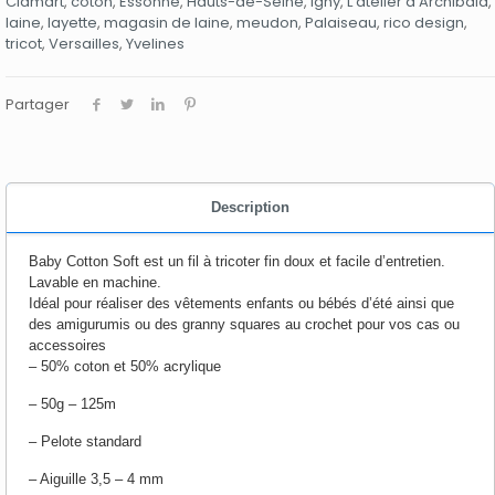
Clamart
,
coton
,
Essonne
,
Hauts-de-Seine
,
Igny
,
L'atelier d'Archibald
,
laine
,
layette
,
magasin de laine
,
meudon
,
Palaiseau
,
rico design
,
tricot
,
Versailles
,
Yvelines
Partager
Description
Baby Cotton Soft est un fil à tricoter fin doux et facile d’entretien.
Lavable en machine.
Idéal pour réaliser des vêtements enfants ou bébés d’été ainsi que
des amigurumis ou des granny squares au crochet pour vos cas ou
accessoires
– 50% coton et 50% acrylique
– 50g – 125m
– Pelote standard
– Aiguille 3,5 – 4 mm