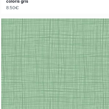
coloris gris
8.50
€