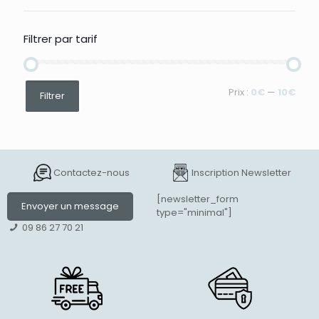
Filtrer par tarif
Prix
Prix
Prix :
0€
—
10€
Filtrer
min
max
Contactez-nous
Inscription Newsletter
[newsletter_form
Envoyer un message
type="minimal"]
09 86 27 70 21