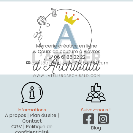
Mercerie créative en ligne
& Cours de couture à Bièvres
06 61 35 22 22
contact@latelierdarchibald.com
Informations
Suivez-nous !
À propos
|
Plan du site
|
Contact
CGV
|
Politique de
Blog
confidentialité