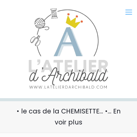
• le cas de la CHEMISETTE… •… En
voir plus