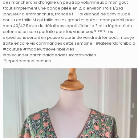
des mancherons d’origine un peu trop volumineux à mon goût
(tout simplement une bande pliée en 2, d’environ 1 fois 1/2 la
longueur d’emmanchure, froncée) – j’ai allongé de 5cm la jupe –
cousu en taille M qui taille assez grand et qui est donc parfait pour
mon 40/42 Ravie du détail passepoil #kibrille ? et la légèreté du
coton indien sera parfaite pour les vacances ?
?? ? Les
expéditions seront en pause à partir de vendredi 1er août, mais je
traite encore vis commandes cette semaine ! #latelierdarchibald
#couture #madewithloveinbièvres
#avecunpeudarchibalddedans #cotonindien
#jeportecequejecouds