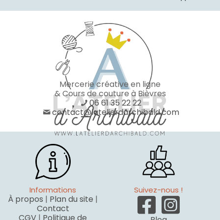
Mercerie créative en ligne
& Cours de couture à Bièvres
06 61 35 22 22
contact@latelierdarchibald.com
Informations
Suivez-nous !
À propos
|
Plan du site
|
Contact
CGV
|
Politique de
Blog