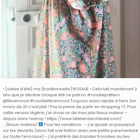
• [valise d’été] ma (traditionnelle) ROSALIE • Cela fait maintenant 3
ans que je décline chaque été ce patron #rosaliepattern
@fibremood #rosaliefibremood Toujours aussi rapide à faire (en
moins de 2h c’est plié ! Pas la peine de partir en shopping !!). Pour
cette version légère, j’ai choisi un de mes jolis tissus indiens –
dispos dans l’eshop ! https://www.latelierdarchibald.com/
…/tissus-indiens/
Pour les variations : – j’ai ajouté un passepoil
sur les devants (donc fait une finition avec une petite parementure
sur toute l’encolure) – j’ai préféré des bandes froncées au lieu