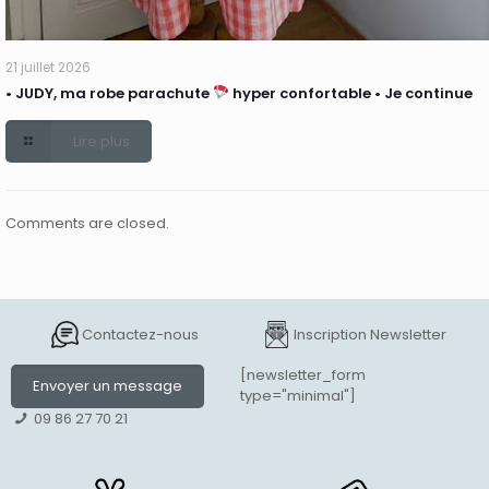
21 juillet 2026
• JUDY, ma robe parachute
hyper confortable • Je continue
Lire plus
Comments are closed.
Contactez-nous
Inscription Newsletter
[newsletter_form
Envoyer un message
type="minimal"]
09 86 27 70 21