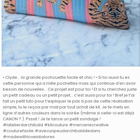
• Clyde… la grande pochouette facile et chic ! • Si toi aussi tu es
cette personne qui a mille pochettes mais qui continue d’en avoir
besoin de nouvelles… Ce projet est pour toi ! Et si tu cherches juste
un petit cadeau ou un petit projet… c’est aussi pour toi ! Bref je t’ai
fait un petit tuto pour t’expliquer le pas à pas de cette réalisation
simple, tu le reçois par mail par tout achat de kit. Je te mets en
ligne d’autres couleurs dans la soirée (même si celle-ci est déjà
CANON ? ). Psssit ! Je te lance un petit sondage !
#latelierdarchibald #kitcouture #merceriecreative
#couturefacile #avecunpeudarchibalddedans
#madewithloveinbièvres