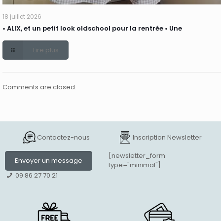
18 juillet 2026
• ALIX, et un petit look oldschool pour la rentrée • Une
Lire plus
Comments are closed.
Contactez-nous
Inscription Newsletter
[newsletter_form
Envoyer un message
type="minimal"]
09 86 27 70 21