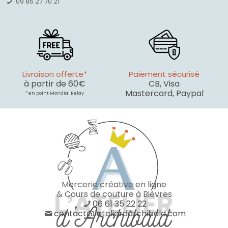
09 86 27 70 21
Livraison offerte*
Paiement sécurisé
à partir de 60€
CB, Visa
Mastercard, Paypal
* en point Mondial Relay
Mercerie créative en ligne
& Cours de couture à Bièvres
06 61 35 22 22
contact@latelierdarchibald.com