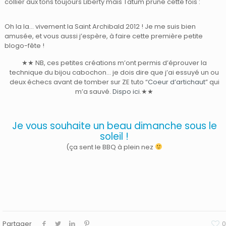
collier aux tons toujours Liberty mais Tatum prune cette fois :
Oh la la… vivement la Saint Archibald 2012 ! Je me suis bien
amusée, et vous aussi j’espère, à faire cette première petite
blogo-fête !
★★ NB, ces petites créations m’ont permis d’éprouver la
technique du bijou cabochon… je dois dire que j’ai essuyé un ou
deux échecs avant de tomber sur ZE tuto “
Coeur d’artichaut
” qui
m’a sauvé.
Dispo ici
.★★
Je vous souhaite un beau dimanche sous le
soleil !
(ça sent le BBQ à plein nez
Partager
0