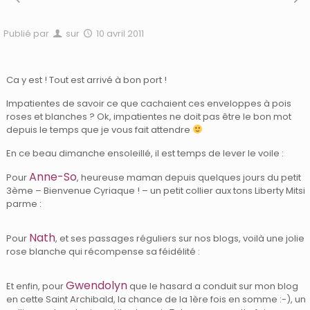
Publié par
sur
10 avril 2011
Ca y est ! Tout est arrivé à bon port !
Impatientes de savoir ce que cachaient ces enveloppes à pois
roses et blanches ? Ok, impatientes ne doit pas être le bon mot
depuis le temps que je vous fait attendre
En ce beau dimanche ensoleillé, il est temps de lever le voile :
Anne-So
Pour
, heureuse maman depuis quelques jours du petit
3ème – Bienvenue Cyriaque ! – un petit collier aux tons Liberty Mitsi
parme :
Nath
Pour
, et ses passages réguliers sur nos blogs, voilà une jolie
rose blanche qui récompense sa féidélité :
Gwendolyn
Et enfin, pour
que le hasard a conduit sur mon blog
en cette Saint Archibald, la chance de la 1ère fois en somme :-), un