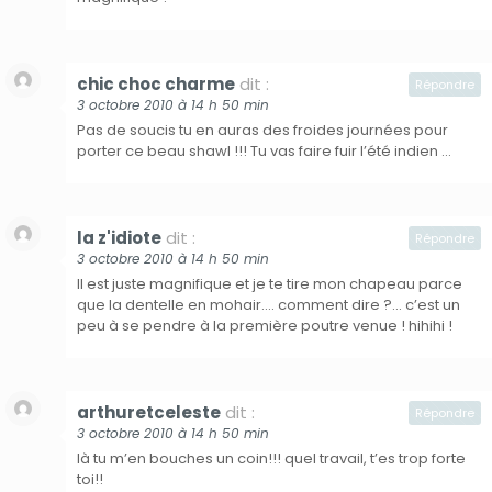
chic choc charme
dit :
Répondre
3 octobre 2010 à 14 h 50 min
Pas de soucis tu en auras des froides journées pour
porter ce beau shawl !!! Tu vas faire fuir l’été indien …
la z'idiote
dit :
Répondre
3 octobre 2010 à 14 h 50 min
Il est juste magnifique et je te tire mon chapeau parce
que la dentelle en mohair…. comment dire ?… c’est un
peu à se pendre à la première poutre venue ! hihihi !
arthuretceleste
dit :
Répondre
3 octobre 2010 à 14 h 50 min
là tu m’en bouches un coin!!! quel travail, t’es trop forte
toi!!