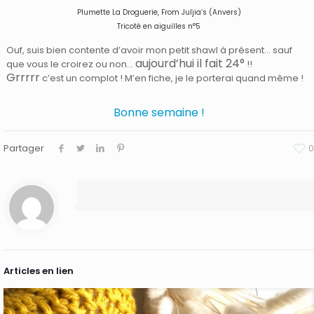
Plumette La Droguerie, From Juljia’s (Anvers)
Tricoté en aiguilles n°5
Ouf, suis bien contente d’avoir mon petit shawl à présent… sauf
aujourd’hui il fait 24°
que vous le croirez ou non…
!!
Grrrrr
c’est un complot ! M’en fiche, je le porterai quand même !
Bonne semaine !
Partager
0
Articles en lien