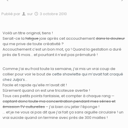
Publié par
sur
3 octobre 2010
Voilà un titre original, tiens !
Serait-ce la
fatigue
joie après cet accouchement
dans la douleur
qui me prive de toute créativité ?
Accouchement c’est un bon mot, ça ! Quand la gestation a duré
près de 5 mois… et pourtant il n’est pas prématuré !
Comme j’ai eu froid toute la semaine, j’ai mis un vrai coup de
collier pour voir le bout de
cette shawlette qui m’avait fait craqué
chez Juljia’s
…
Facile et rapide qu’elle m’avait dit !
Sûrement quand on est une tricoteuse avertie !
Tous ces petits points fantaisie, et compter à chaque rang
–
captant donc toute ma concentration pendant mes séries et
émission TV culturelles
– j’ai bien cru jeter l’éponge !
… et je ne vous ai pas dit que j’ai fait ça sans aiguille circulaire ! un
vrai suicide quand on termine avec près de 300 mailles !