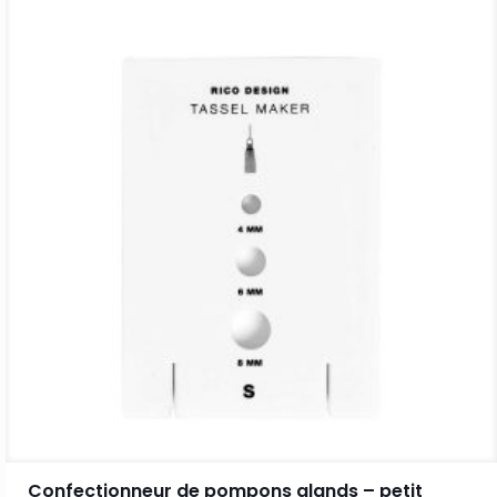
était :
est :
9.00€.
3.60€.
Confectionneur de pompons glands – petit