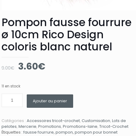
Pompon fausse fourrure
ø 10cm Rico Design
coloris blanc naturel
Le
Le
3.60
€
9.00
€
prix
prix
initial
actuel
11 en stock
était :
est :
9.00€.
3.60€.
Ajouter au panier
Catégories :
Accessoires tricot-crochet
,
Customisation
,
Lots de
pelotes
,
Mercerie
,
Promotions
,
Promotions-laine
,
Tricot-Crochet
Étiquettes :
fausse fourrure
,
pompon
,
pompon pour bonnet