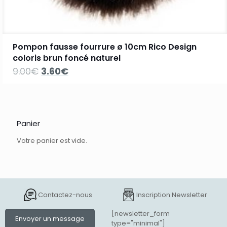
Pompon fausse fourrure ø 10cm Rico Design
coloris brun foncé naturel
Le
Le
9.00
€
3.60
€
prix
prix
initial
actuel
était :
est :
9.00€.
3.60€.
Panier
Votre panier est vide.
Contactez-nous
Inscription Newsletter
[newsletter_form
Envoyer un message
type="minimal"]