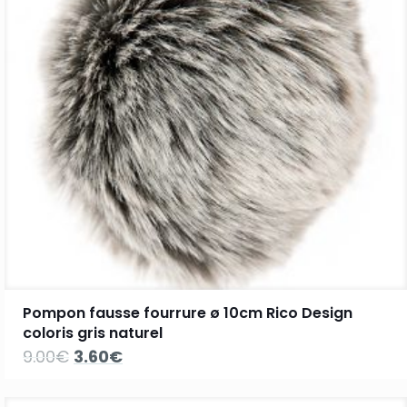
Pompon fausse fourrure ø 10cm Rico Design
coloris gris naturel
Le
Le
9.00
€
3.60
€
prix
prix
initial
actuel