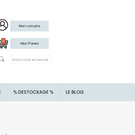
Mon compte
0
Mon Panier
E
% DESTOCKAGE %
LE BLOG