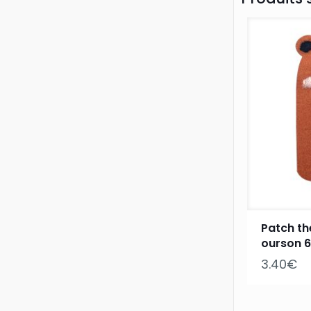
Patch th
ourson 6
3.40
€