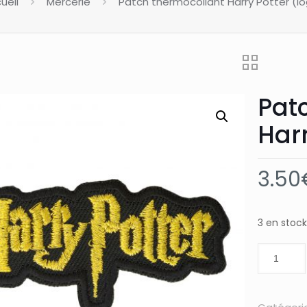
ueil
Mercerie
Patch thermocollant Harry Potter (l
Pat
Harr
3.50
3 en stock