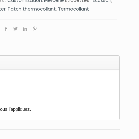
s :
Customisation
,
Mercerie
Étiquettes :
Ecusson
,
ter
,
Patch thermocollant
,
Termocollant
vous l’appliquez.