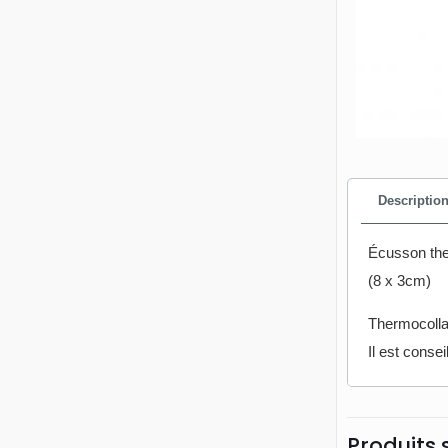
Descriptio
Écusson the
(8 x 3cm)
Thermocolla
Il est conse
Produits 