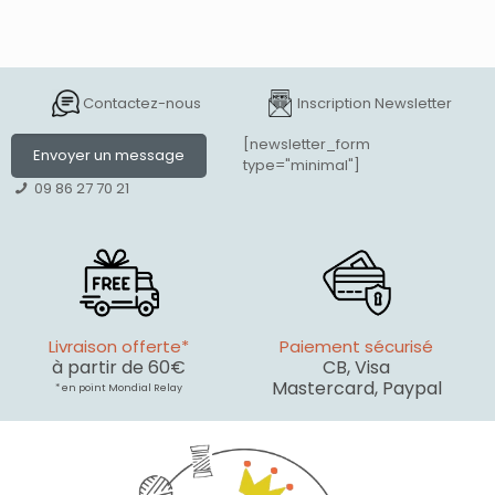
Contactez-nous
Inscription Newsletter
[newsletter_form
Envoyer un message
type="minimal"]
09 86 27 70 21
Livraison offerte*
Paiement sécurisé
à partir de 60€
CB, Visa
Mastercard, Paypal
* en point Mondial Relay