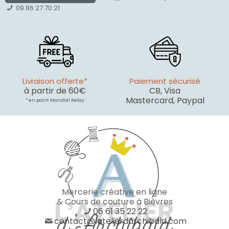
09 86 27 70 21
Livraison offerte*
Paiement sécurisé
à partir de 60€
CB, Visa
Mastercard, Paypal
* en point Mondial Relay
Mercerie créative en ligne
& Cours de couture à Bièvres
06 61 35 22 22
contact@latelierdarchibald.com