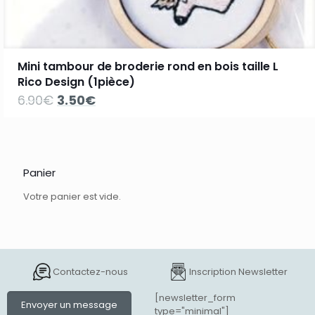
Mini tambour de broderie rond en bois taille L
Rico Design (1pièce)
Le
Le
6.90
€
3.50
€
prix
prix
initial
actuel
était :
est :
6.90€.
3.50€.
Panier
Votre panier est vide.
Contactez-nous
Inscription Newsletter
[newsletter_form
Envoyer un message
type="minimal"]