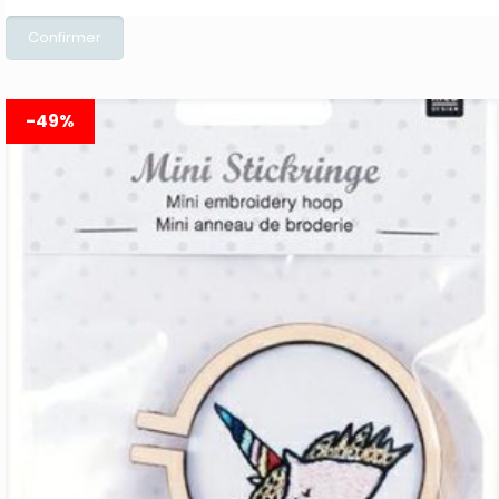
prix
prix
initial
actuel
était :
est :
5.99€.
2.00€.
-49%