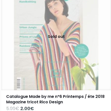
Sold out
Catalogue Made by me n°6 Printemps / éte 2018
Magazine tricot Rico Design
Le
Le
5.99
€
2.00
€