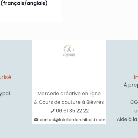
(français/anglais)
risé
I
À pro
ypal
Mercerie créative en ligne
& Cours de couture à Bièvres
CG
06 61 35 22 22
c
Aide à l
contact@latelierdarchibald.com