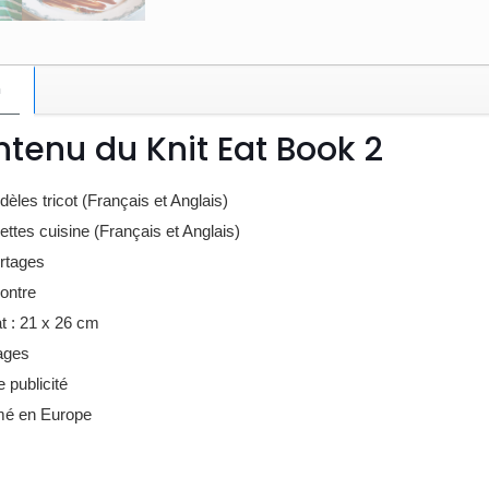
n
tenu du Knit Eat Book 2
dèles tricot (Français et Anglais)
ettes cuisine (Français et Anglais)
ortages
contre
t : 21 x 26 cm
ages
 publicité
mé en Europe