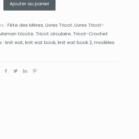
Ajouter au panier
s :
Fête des Mères
,
Livres Tricot
,
Livres Tricot-
Maman tricote
,
Tricot circulaire
,
Tricot-Crochet
s :
knit eat
,
knit eat book
,
knit eat book 2
,
modèles