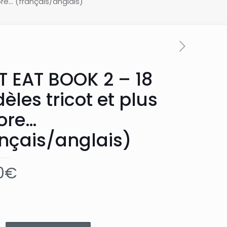
ore… (français/anglais)
T EAT BOOK 2 – 18
les tricot et plus
ore…
ançais/anglais)
0
€