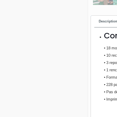
Descriptio
Con
• 18 mo
• 10 rec
• 3 rep
• 1 ren
• Forma
• 228 p
• Pas de
• Impri