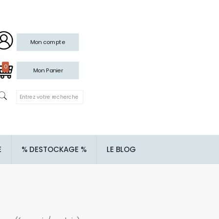
Mon compte
0
Mon Panier
E
% DESTOCKAGE %
LE BLOG