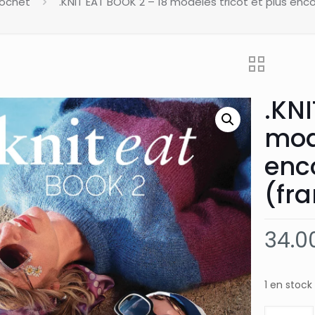
rochet
.KNIT EAT BOOK 2 – 18 modèles tricot et plus enc
.KNI
modè
enc
(fr
34.0
1 en stock