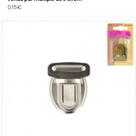
0.15
€