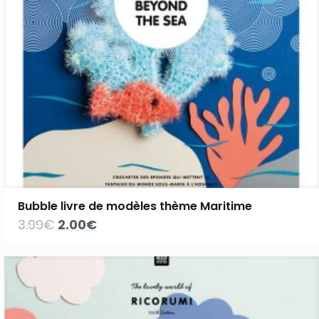
Bubble livre de modèles thème Maritime
Le
Le
3.99
€
2.00
€
prix
prix
initial
actuel
était :
est :
3.99€.
2.00€.