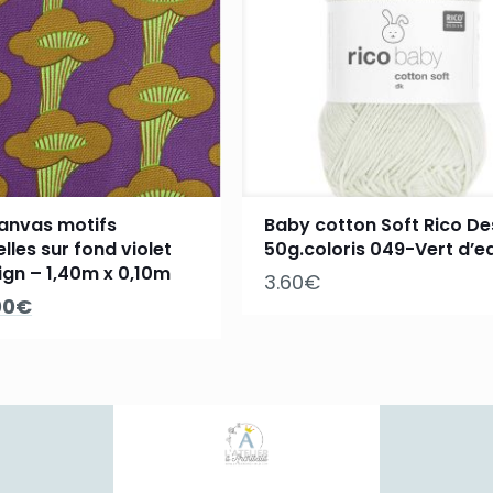
anvas motifs
Baby cotton Soft Rico De
lles sur fond violet
50g.coloris 049-Vert d’e
ign – 1,40m x 0,10m
3.60
€
Le
00
€
ix
prix
tial
actuel
it :
est :
99€.
1.00€.