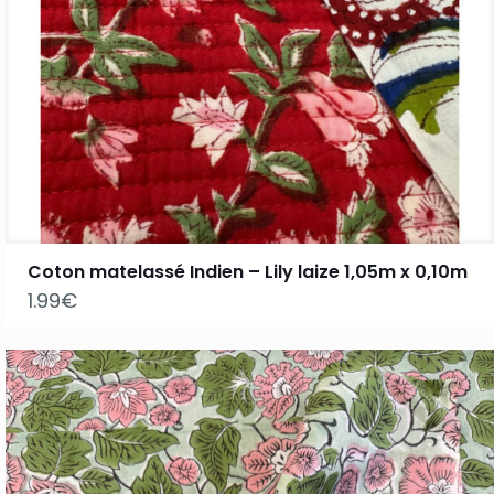
Coton matelassé Indien – Lily laize 1,05m x 0,10m
1.99
€