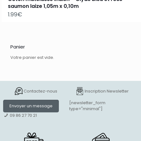
saumon laize 1,05m x 0,10m
1.99
€
Panier
Votre panier est vide.
Contactez-nous
Inscription Newsletter
[newsletter_form
Envoyer un message
type="minimal"]
09 86 27 70 21