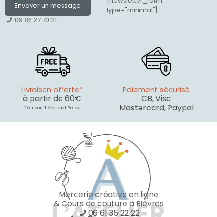
[newsletter_form
Envoyer un message
type="minimal"]
09 86 27 70 21
Livraison offerte*
Paiement sécurisé
à partir de 60€
CB, Visa
Mastercard, Paypal
* en point Mondial Relay
Mercerie créative en ligne
& Cours de couture à Bièvres
06 61 35 22 22