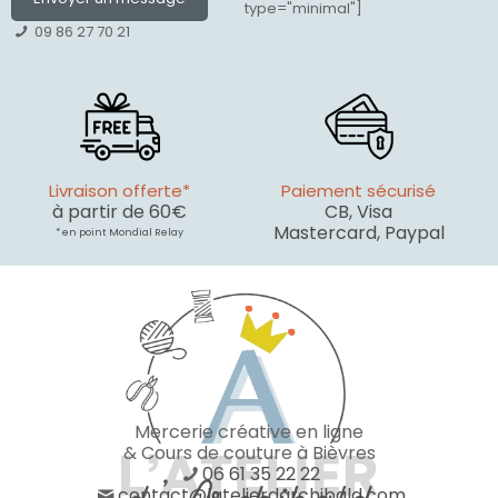
type="minimal"]
09 86 27 70 21
Livraison offerte*
Paiement sécurisé
à partir de 60€
CB, Visa
Mastercard, Paypal
* en point Mondial Relay
Mercerie créative en ligne
& Cours de couture à Bièvres
06 61 35 22 22
contact@latelierdarchibald.com