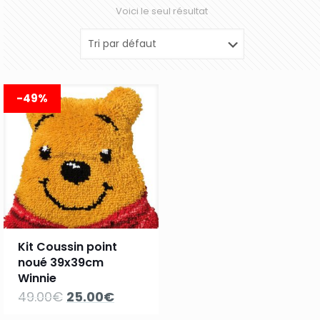
Voici le seul résultat
-49%
Kit Coussin point
noué 39x39cm
Winnie
Le
Le
49.00
€
25.00
€
prix
prix