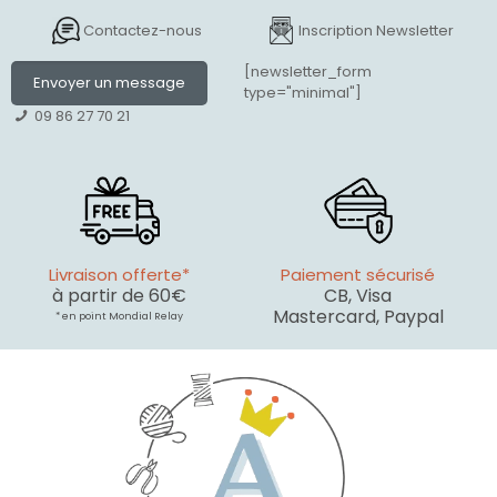
Contactez-nous
Inscription Newsletter
[newsletter_form
Envoyer un message
type="minimal"]
09 86 27 70 21
Livraison offerte*
Paiement sécurisé
à partir de 60€
CB, Visa
Mastercard, Paypal
* en point Mondial Relay