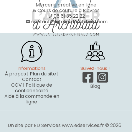
Mercerie créative en ligne
& Cours de couture à Bièvres
06 61 35 22 22
contact@latelierdarchibald.com
Informations
Suivez-nous !
À propos
|
Plan du site
|
Contact
CGV
|
Politique de
Blog
confidentialité
Aide à la commande en
ligne
Un site par ED Services www.edservices.fr © 2026