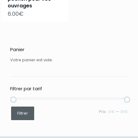
ouvrages
6.00
€
Panier
Votre panier est vide.
Filtrer par tarif
Prix
Prix
Prix :
0€
—
10€
Filtrer
min
max